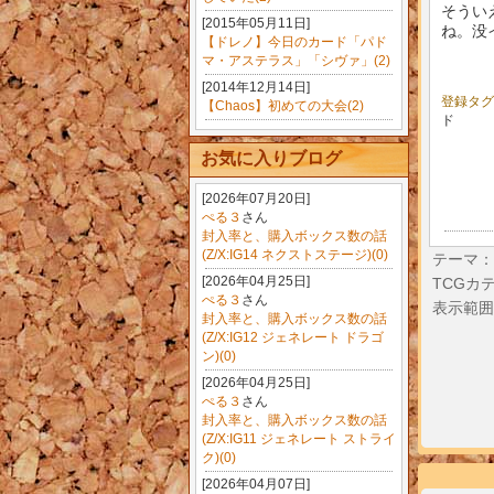
そうい
[2015年05月11日]
ね。没
【ドレノ】今日のカード「パド
マ・アステラス」「シヴァ」(2)
[2014年12月14日]
登録タ
【Chaos】初めての大会(2)
ド
お気に入りブログ
[2026年07月20日]
ぺる３
さん
封入率と、購入ボックス数の話
(Z/X:IG14 ネクストステージ)(0)
テーマ：
[2026年04月25日]
TCGカ
ぺる３
さん
表示範囲
封入率と、購入ボックス数の話
(Z/X:IG12 ジェネレート ドラゴ
ン)(0)
[2026年04月25日]
ぺる３
さん
封入率と、購入ボックス数の話
(Z/X:IG11 ジェネレート ストライ
ク)(0)
[2026年04月07日]