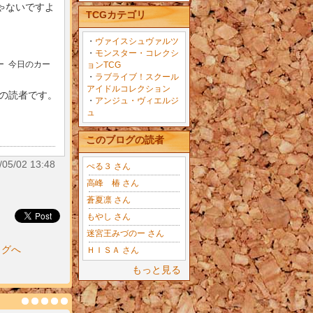
ゃないですよ
TCGカテゴリ
・
ヴァイスシュヴァルツ
・
モンスター・コレクシ
ー
今日のカー
ョンTCG
・
ラブライブ！スクール
アイドルコレクション
目の読者です。
・
アンジュ・ヴィエルジ
ュ
このブログの読者
5/02 13:48
ぺる３ さん
高峰 椿 さん
蒼夏凛 さん
もやし さん
迷宮王みづのー さん
ログへ
ＨＩＳＡ さん
もっと見る