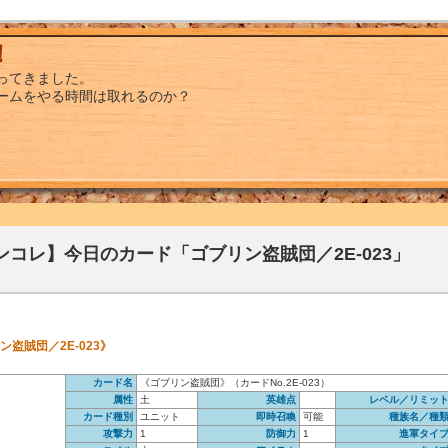
！
ってきました。
ームをやる時間は取れるのか？
ンコレ】今日のカード「ゴブリン盗賊団／2E-023」
ン盗賊団／2E-023》
カード名
《ゴブリン盗賊団》（カードNo.2E-023）
属性
土
英雄点
レベル／リミッ
カード種別
ユニット
即時召喚
可能
種族名／種
攻撃力
1
防御力
1
進軍タイ