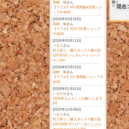
高峰 椿
さん
現在
【ラブカ】4/5 増席版4月度ショ
ップ大会(0)
[2026年03月16日]
高峰 椿
さん
【ラブカ】3/15 3月度ショップ
大会(0)
[2026年03月11日]
ぺる３
さん
封入率と、購入ボックス数の話
(Z/X:IG10 ジェネレート リベリ
オン)(0)
[2026年02月01日]
高峰 椿
さん
【ラブカ】2/1 増席版ショップ大
会(0)
[2026年01月01日]
いちのせ
さん
2026年もよろしくお願いします
(0)
[2025年12月28日]
ぺる３
さん
封入率と、購入ボックス数の話
(Z/X:IG08 ぜくげ~これくしょん