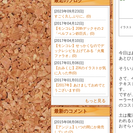
最近のブログ
[2023年09月23日]
すごく久しぶりに。(0)
[2017年04月12日]
イラスト
【モンコレ】20thデックその２
「ベルフェン鉄巨兵」(0)
[2017年04月10日]
【モンコレ】せっかくなのでデ
ックレシピを上げてみる「火魔
今日は
ファラオ」(0)
あとひ
[2017年01月06日]
そうい
【おみくじ】Z/Xのイラストが気
に入った件(0)
さて、
[2017年01月01日]
テキス
【2017年】あけましておめでと
す。
うございます(0)
ですが
ーラー
もっと見る
のコス
最新のコメント
土は魔
われる
[2015年08月06日]
おそら
【アンジュ】いつの間にか発売
していた(2)