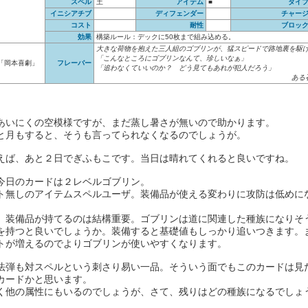
スペル
土
アイテム
■
タイ
イニシアチブ
ディフェンダー
チャー
コスト
耐性
ブロッ
効果
構築ルール：デックに50枚まで組み込める。
大きな荷物を抱えた三人組のゴブリンが、猛スピードで路地裏を駆
「こんなところにゴブリンなんて、珍しいなぁ」
「岡本喜劇」
フレーバー
「追わなくていいのか？ どう見てもあれが犯人だろう」
ある
あいにくの空模様ですが、まだ蒸し暑さが無いので助かります。
と月もすると、そうも言ってられなくなるのでしょうが。
えば、あと２日でぎふもこです。当日は晴れてくれると良いですね。
今日のカードは２レベルゴブリン。
ト無しのアイテムスペルユーザ。装備品が使える変わりに攻防は低めに
、装備品が持てるのは結構重要。ゴブリンは道に関連した種族になりそ
を持つと良いでしょうか。装備すると基礎値もしっかり追いつきます。
トが増えるのでよりゴブリンが使いやすくなります。
法弾も対スペルという刺さり易い一品。そういう面でもこのカードは見
カードかと思います。
く他の属性にもいるのでしょうが、さて、残りはどの種族になるでしょ