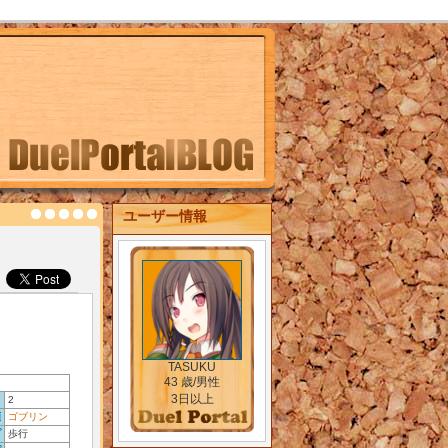
ユーザー情報
TASUKU
43 歳/男性
3日以上
ト
2
類
ゴブリン
プ
歩行