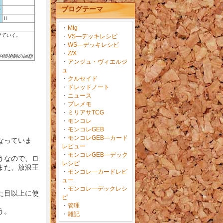
プ
ブログテーマ
ジ
ク
II
・
Mtg
けていく。
・
VS―デッキレシピ
・
WS―デッキレシピ
・
Z/X
召喚術師の回想
・
アンジュ・ヴィエルジ
ュ
・
クルセイド
・
ドレッドノート
・
ニュース
・
プレメモ
・
ミリアサTCG
・
モンコレ
・
モンコレGEB
・
モンコレGEB―カード
なっていま
レビュー
・
モンコレGEB―デック
うなので、ロ
レシピ
また、放浪王
・
モンコレ―カードレビ
ュー
・
モンコレ―デックレシ
た目以上に使
ピ
・
管理
う。
・
雑記