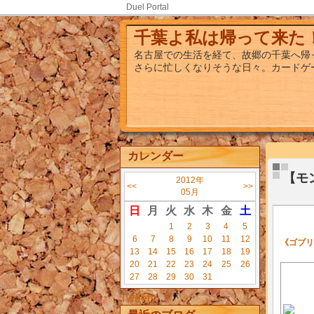
Duel Portal
千葉よ私は帰って来た
名古屋での生活を経て、故郷の千葉へ帰
さらに忙しくなりそうな日々。カードゲ
カレンダー
【モ
2012年
<<
>>
05月
日
月
火
水
木
金
土
1
2
3
4
5
6
7
8
9
10
11
12
《ゴブリ
13
14
15
16
17
18
19
20
21
22
23
24
25
26
27
28
29
30
31
Tweets