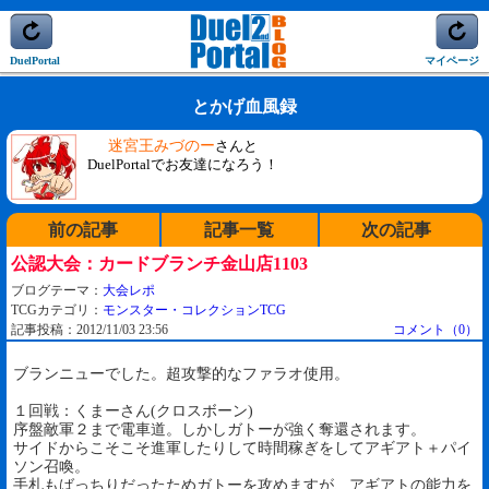
DuelPortal
マイページ
とかげ血風録
迷宮王みづのー
さんと
DuelPortalでお友達になろう！
前の記事
記事一覧
次の記事
公認大会：カードブランチ金山店1103
ブログテーマ：
大会レポ
TCGカテゴリ：
モンスター・コレクションTCG
記事投稿：2012/11/03 23:56
コメント（0）
ブランニューでした。超攻撃的なファラオ使用。
１回戦：くまーさん(クロスボーン)
序盤敵軍２まで電車道。しかしガトーが強く奪還されます。
サイドからこそこそ進軍したりして時間稼ぎをしてアギアト＋パイ
ソン召喚。
手札もばっちりだったためガトーを攻めますが、アギアトの能力を