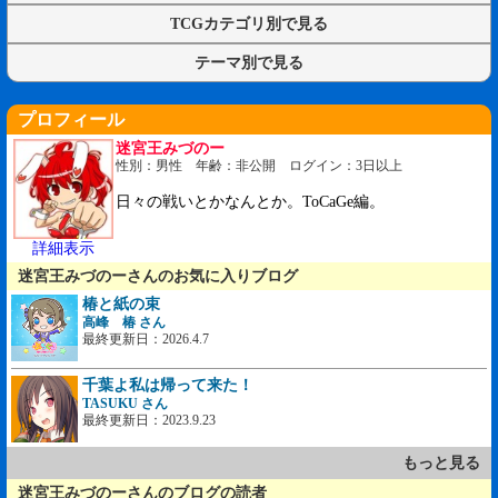
TCGカテゴリ別で見る
テーマ別で見る
プロフィール
迷宮王みづのー
性別：男性 年齢：非公開 ログイン：3日以上
日々の戦いとかなんとか。ToCaGe編。
詳細表示
迷宮王みづのーさんのお気に入りブログ
椿と紙の束
高峰 椿 さん
最終更新日：2026.4.7
千葉よ私は帰って来た！
TASUKU さん
最終更新日：2023.9.23
もっと見る
迷宮王みづのーさんのブログの読者