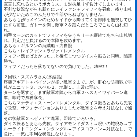
宣言し忘れるというポカミス。１対抗足りず負けてしまいます。
不利な状況ながらも新たにレイファン＋フィフィを召喚。残り山札
が少ないためこのふたりで全部やらねばなりません。
あちらも歩行メインのためサイドから降りてくる部隊を無視してひ
たすら前進。ガトーを倒し敵軍２を踏んだところでこちら山札切
れ。
相手ターンのカットでフィフィを失うもリーチ継続であちら山札切
れ。判定だと負けるので本陣を攻めます。
あちら：ギルマンの海賊船＋力自慢
こちら：レイファン＋ラヴァエレメンタル
フィフィ残せばよかった…と後悔しつつダイスを振ると同時。陥落
勝ち。
フィフィだったら落ちてないので負けでした。ﾖｶｯﾀﾈ!!
２回戦：スズムラさん(氷結晶)
序盤アギアト＋パイソンが揃い敵軍２まで。が、肝心な防衛戦で手
札がユニット３、スペル２、地形１。非常に弱い。
ターンを返すと、まず敵軍本陣から自軍２へスカイワイバーン進
軍。即時で風神隊長。
こちらマナティ＋ストーンエレメンタル。ダイス振るとあちら先攻
で攻撃。サフォケイションありましたが敵軍２を考え対抗なしで陥
落。
その後敵軍２へゼノビア進軍。即時でいろいろ。
ダイス振るとあちら先攻。ダイアモンドダスト→呪いの蛇睨み→ブ
ルーライトニング→エンタングル→アイスコフィン→対抗なし、で
負け。一気に不利な状況になります。