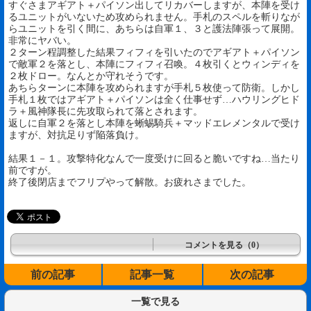
すぐさまアギアト＋パイソン出してリカバーしますが、本陣を受け
るユニットがいないため攻められません。手札のスペルを斬りなが
らユニットを引く間に、あちらは自軍１、３と護法陣張って展開。
非常にヤバい。
２ターン程調整した結果フィフィを引いたのでアギアト＋パイソン
で敵軍２を落とし、本陣にフィフィ召喚。４枚引くとウィンディを
２枚ドロー。なんとか守れそうです。
あちらターンに本陣を攻められますが手札５枚使って防衛。しかし
手札１枚ではアギアト＋パイソンは全く仕事せず…ハウリングヒド
ラ＋風神隊長に先攻取られて落とされます。
返しに自軍２を落とし本陣を蜥蜴騎兵＋マッドエレメンタルで受け
ますが、対抗足りず陥落負け。
結果１－１。攻撃特化なんで一度受けに回ると脆いですね…当たり
前ですが。
終了後閉店までフリプやって解散。お疲れさまでした。
コメントを見る（0）
前の記事
記事一覧
次の記事
一覧で見る