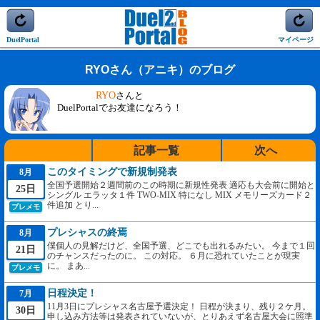
DuelPortal
マイページ
RYOさん（アニキ）のブログ
RYO
さんと
DuelPortalでお友達になろう！
記事一覧
次へ
このタイミングで新規制発表
8月
全国予選開始２週間前のこの時期に新規性発表 適応も大会前に開始と
25日
シングル エラッタ１件 TWO-MIX 特になし MIX メモリーズカード２
件追加 とり...
プレメモ
プレシャスの終焉
8月
僕個人の見解だけど、全国予選、どこでも出れるみたい。 今まで１回
21日
のチャンスだったのに。 この対応。 ６月に恐れていたことが現実
に。 まあ...
プレメモ
日程決定！
7月
11月3日にプレシャス名古屋予選決定！ 日程が決まり、残り２ケ月。
30日
申し込み方法等は発表されていないが、とりあえず名古屋大会に照準