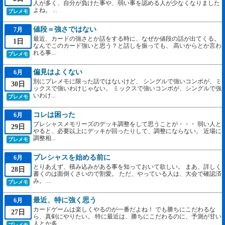
人が多く、自分が負けた事や、弱い事を認める人が少なくなりました
よね。 ...
プレメモ
値段＝強さではない
7月
最近、カードの強さとか話をする時に、なぜか値段の話が出てくる。
1日
なんでこのカード強いと思う？と話しを振っても、 高いからとか言わ
れる事...
プレメモ
偏見はよくない
6月
別にプレメモに限った話ではないけど、 シングルで強いコンボが、ミ
30日
ックスで強いわけじゃない。 ミックスで強いコンボが、シングルで強
いわけ...
プレメモ
コレは困った
6月
プレシャスメモリーズのデッキ調整をして思うことが・・・ 弱い人と
29日
やると、必要以上にデッキが回ったりして、調整にならない。 近場に
調整相...
プレメモ
プレシャスを始める前に
6月
とりあえず、積み込みがある事を知っておいて欲しい。 まあ、詳しく
28日
書くのは面倒くさいので割愛。 ただ、やっている人は、大会で確認済
み。 ...
プレメモ
最近、特に強く思う
6月
カードゲームは楽しくやるのが一番だよね！ でも勝ちにこだわるな
27日
ら、真剣にやりたい。 特に最近は、勝ちにこだわるのに、予測が甘い
人とか多...
プレメモ