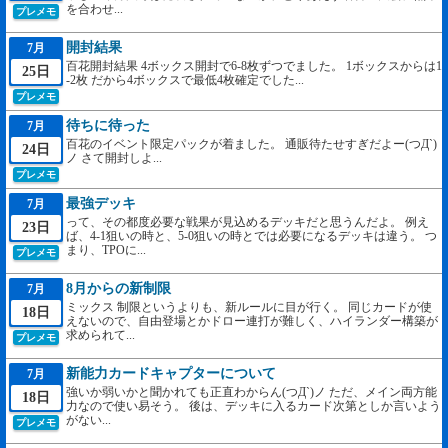
を合わせ...
プレメモ
開封結果
7月
百花開封結果 4ボックス開封で6-8枚ずつでました。 1ボックスからは1
25日
-2枚 だから4ボックスで最低4枚確定でした...
プレメモ
待ちに待った
7月
百花のイベント限定パックが着ました。 通販待たせすぎだよー(つД`)
24日
ノ さて開封しよ...
プレメモ
最強デッキ
7月
って、その都度必要な戦果が見込めるデッキだと思うんだよ。 例え
23日
ば、4-1狙いの時と、5-0狙いの時とでは必要になるデッキは違う。 つ
まり、TPOに...
プレメモ
8月からの新制限
7月
ミックス 制限というよりも、新ルールに目が行く。 同じカードが使
18日
えないので、自由登場とかドロー連打が難しく、ハイランダー構築が
求められて...
プレメモ
新能力カードキャプターについて
7月
強いか弱いかと聞かれても正直わからん(つД`)ノ ただ、メイン両方能
18日
力なので使い易そう。 後は、デッキに入るカード次第としか言いよう
がない...
プレメモ