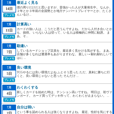
最近よく見る
7月
僕の周りだけだと思いますが、昔強かった人が大量発生中。 なんか、
14日
２年とか３年前の全国勢とか地方ナンバー１プレイヤーとか、たくさ
んいるけ...
プレメモ
計算高い
7月
カードの強い人は、こうだと思うんですよね。 だから人付き合いとか
11日
も、損得。 いらない人は切って、いる人は積極的に仲間に勧誘。 ま
あ、そ...
プレメモ
勘違い
7月
しているカードショップ店員を、最近多く見かける気がする。 まあ、
7日
店舗が多くなれば遭遇率もあがりますわな。 親しい＝馴れ馴れしいで
はに ...
プレメモ
良い環境
7月
TCGやるには良い環境だよね ふとそう思った ただ、真剣に勝ちに行
5日
くと、良い環境じゃないと思った そんだけ ...
プレメモ
わくわくする
7月
新しくカードを始めた時は、テンション高いですね。 明日は、初ヴァ
4日
ンガード。 カード買ってデッキ作って、わくわくが止まらない。 ...
プレメモ
自分は弱い
7月
という事を認められる人は強くなりますよね。 最近、恰好を気にする
2日