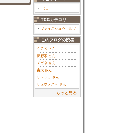
・
日記
TCGカテゴリ
・
ヴァイスシュヴァルツ
このブログの読者
ＣＺＫ さん
夢想家 さん
メガネ さん
宙太 さん
リャフカ さん
リュウノスケ さん
もっと見る