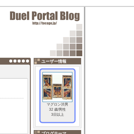
ユーザー情報
マグロン渋男
32 歳/男性
3日以上
ブログテーマ