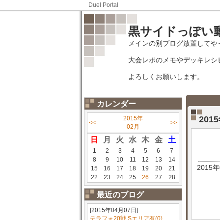
Duel Portal
黒サイドっぽい
メインの別ブログ放置してや
大会レポのメモやデッキレシ
よろしくお願いします。
カレンダー
201
2015年
<<
>>
02月
日
月
火
水
木
金
土
1
2
3
4
5
6
7
8
9
10
11
12
13
14
2015
15
16
17
18
19
20
21
22
23
24
25
26
27
28
最近のブログ
[2015年04月07日]
テラフォ20戦 Sエリア有(0)