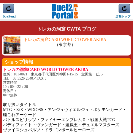
DuelPortal
店舗トップ
トレカの洞窟 CWTA ブログ
トレカの洞窟CARD WORLD TOWER AKIBA
（東京都）
ショップ情報
トレカの洞窟CARD WORLD TOWER AKIBA
住所：101-0021 東京都千代田区外神田1-15-15 宝田第一ビル
TEL：03-3526-2340／FAX：
営業時間：
10：00～22：30
定休日：
年中無休
取り扱いタイトル
MTG・Z/X・WIXOSS・アンジュヴィエルジュ・ポケモンカード・
艦これアーケード
バトルスピリッツ・ファイヤーエンブレム０・戦国大戦TCG
バディファイト・ヴァンガード・遊戯王・デュエルマスターズ
ヴァイスシュバルツ・ドラゴンボールヒーローズ