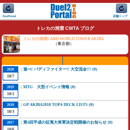
DuelPortal
店舗トップ
トレカの洞窟 CWTA ブログ
トレカの洞窟CARD WORLD TOWER AKIBA
（東京都）
：遊べ! バディファイター!! 大交流会!!! (0)
2020
10/7
：MTG 大型イベント情報 (0)
2019
10/1
：GP AKIBA2018 TOP4 DECK LISTS (0)
2018
10/3
：第4回平成の征夷大将軍決定戦開催のお知らせ (0)
2017
10/6