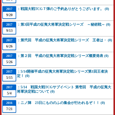
：戦国大戦TCG７弾のご予約ありがとうございます。 (0)
2017
9/20
：第3回平成の征夷大将軍決定戦シリーズ ～秘術戦～ (0)
2017
9/13
：第弐回 平成の征夷大将軍決定戦シリーズ 王者は・ (0)
2017
6/26
：第２回 平成の征夷大将軍決定戦シリーズ概要発表 (0)
2017
5/26
：5/14開催平成の征夷大将軍決定戦シリーズ第1回王者決
2017
定！ (0)
5/15
：5/14 戦国大戦TCGサブイベント 第壱回 平成の征夷大
2017
将軍決定戦について (0)
5/4
：ニノ陣 23日にもののふの集会が行われるぞ！！ (0)
2016
7/21