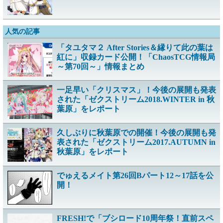
人気の記事
「タユタマ２ After Stories＆縁りて此の葉は
紅に」収録カード公開！「ChaosTCG情報局
～第70回～」情報まとめ
一足早い「クリスマス」！今後の展開も発表
された「ゼクストリーム2018.WINTER in 秋
葉原」をレポート
久しぶりに秋葉原での開催！今後の展開も発
表された「ゼクストリーム2017.AUTUMN in
秋葉原」をレポート
でゅえるメイト第26回Bパート12～17話を公
開！
FRESH!で「ブシロード10周年祭！直前スペ