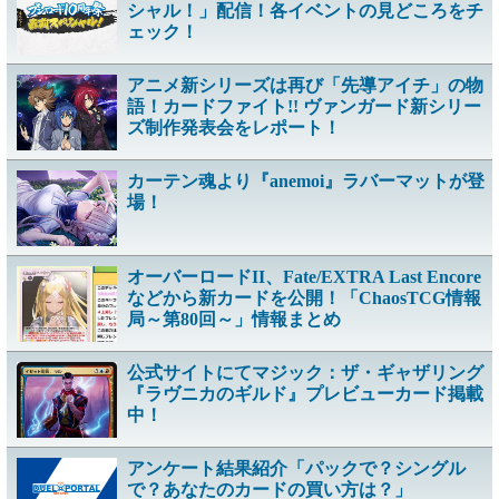
シャル！」配信！各イベントの見どころをチ
ェック！
アニメ新シリーズは再び「先導アイチ」の物
語！カードファイト!! ヴァンガード新シリー
ズ制作発表会をレポート！
カーテン魂より『anemoi』ラバーマットが登
場！
オーバーロードII、Fate/EXTRA Last Encore
などから新カードを公開！「ChaosTCG情報
局～第80回～」情報まとめ
公式サイトにてマジック：ザ・ギャザリング
『ラヴニカのギルド』プレビューカード掲載
中！
アンケート結果紹介「パックで？シングル
で？あなたのカードの買い方は？」