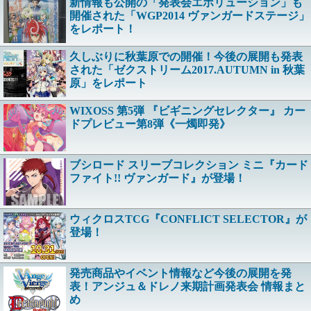
新情報も公開の「発表会エボリューション」も
開催された「WGP2014 ヴァンガードステージ」
をレポート！
久しぶりに秋葉原での開催！今後の展開も発表
された「ゼクストリーム2017.AUTUMN in 秋葉
原」をレポート
WIXOSS 第5弾 『ビギニングセレクター』 カー
ドプレビュー第8弾《一燭即発》
ブシロード スリーブコレクション ミニ『カード
ファイト!! ヴァンガード』が登場！
ウィクロスTCG『CONFLICT SELECTOR』が
登場！
発売商品やイベント情報など今後の展開を発
表！アンジュ＆ドレノ来期計画発表会 情報まと
め