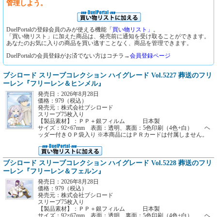
管理しよう。
DuelPortalの登録会員のみが使える機能
「買い物リスト」
。
「買い物リスト」に加えた商品は、発売前に通知を受け取ることができます。
あなたのお気に入りの商品を買い逃すことなく、商品を管理できます。
DuelPortalの会員登録がお済でない方はコチラ→
会員登録ページ
ブシロード スリーブコレクション ハイグレード Vol.5227 葬送のフリ
ーレン『フリーレン＆ヒンメル』
発売日：2026年8月28日
価格：979（税込）
発売元：株式会社ブシロード
スリーブ75枚入り
【製品素材】：ＰＰ＋銀フィルム 日本製
サイズ：92×67mm 表面：透明、裏面：5色印刷（4色+白） ヘ
ッダー付きＯＰ袋入り ※本商品にはＰＲカードは付属しません。
ブシロード スリーブコレクション ハイグレード Vol.5228 葬送のフリ
ーレン『フリーレン＆フェルン』
発売日：2026年8月28日
価格：979（税込）
発売元：株式会社ブシロード
スリーブ75枚入り
【製品素材】：ＰＰ＋銀フィルム 日本製
サイズ：92×67mm 表面：透明、裏面：5色印刷（4色+白） ヘ