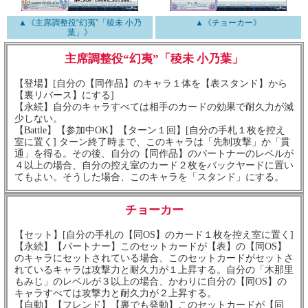
▲《主席調整役“幻夷”「稜未 小乃
▲《チョーカー》
葉」》
主席調整役“幻夷”「稜未 小乃葉」
【登場】[自分の【同作品】のキャラ１体を【表スタンド】から
【裏リバース】にする]
【永続】自分のキャラすべては相手のカードの効果で耐久力が減
少しない。
【Battle】【参加中OK】【ターン１回】[自分の手札１枚を控え
室に置く] ターン終了時まで、このキャラは「先制攻撃」か「貫
通」を得る。その後、自分の【同作品】のパートナーのレベルが
４以上の場合、自分の控え室のカード２枚をバックヤードに置い
てもよい。そうした場合、このキャラを「スタンド」にする。
チョーカー
【セット】[自分の手札の【同OS】のカード１枚を控え室に置く]
【永続】【パートナー】このセットカードが【表】の【同OS】
のキャラにセットされている場合、このセットカードがセットさ
れているキャラは攻撃力と耐久力が１上昇する。自分の「木那里
もみじ」のレベルが３以上の場合、かわりに自分の【同OS】の
キャラすべては攻撃力と耐久力が２上昇する。
【自動】【フレンド】【裏でも発動】このセットカードが【同