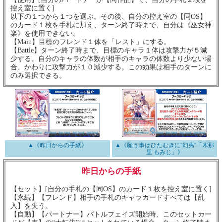
控え室に置く]
以下の１つから１つを選ぶ。その後、自分の控え室の【同OS】
のカード１枚を手札に加え、ターン終了時まで、自分は《巫女神
楽》を使用できない。
【Main】目標のフレンド１体を「レスト」にする。
【Battle】ターン終了時まで、目標のキャラ１体は攻撃力が５減
少する。自分のキャラの体数が相手のキャラの体数より少ない場
合、かわりに攻撃力が１０減少する。この効果は相手のターンに
のみ選択できる。
▲《昨日からの手紙》
▲《願う事はひたむきに“幻夷”「木那
里 もみじ」》
昨日からの手紙
【セット】[自分の手札の【同OS】のカード１枚を控え室に置く]
【永続】【フレンド】相手の手札のキャラカードすべては【乱
入】を失う。
【自動】【パートナー】バトルフェイズ開始時、このセットカー