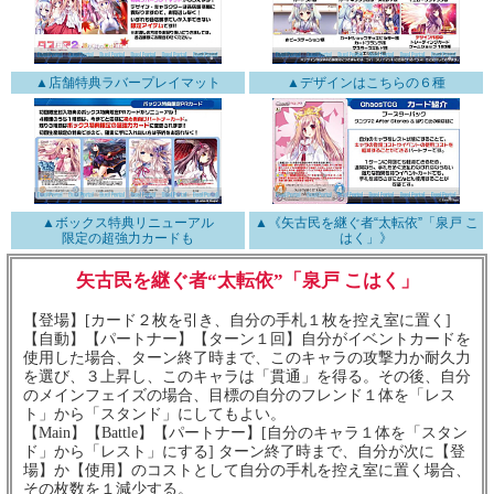
▲店舗特典ラバープレイマット
▲デザインはこちらの６種
▲ボックス特典リニューアル
▲《矢古民を継ぐ者“太転依”「泉戸 こ
限定の超強力カードも
はく」》
矢古民を継ぐ者“太転依”「泉戸 こはく」
【登場】[カード２枚を引き、自分の手札１枚を控え室に置く]
【自動】【パートナー】【ターン１回】自分がイベントカードを
使用した場合、ターン終了時まで、このキャラの攻撃力か耐久力
を選び、３上昇し、このキャラは「貫通」を得る。その後、自分
のメインフェイズの場合、目標の自分のフレンド１体を「レス
ト」から「スタンド」にしてもよい。
【Main】【Battle】【パートナー】[自分のキャラ１体を「スタン
ド」から「レスト」にする] ターン終了時まで、自分が次に【登
場】か【使用】のコストとして自分の手札を控え室に置く場合、
その枚数を１減少する。