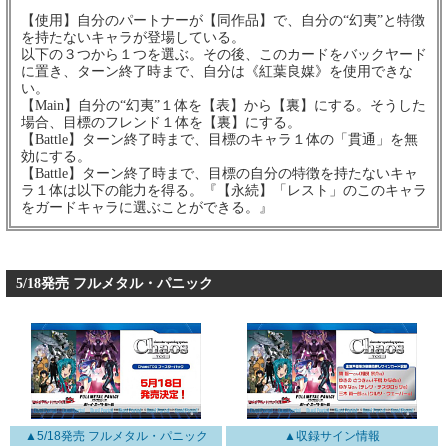
【使用】自分のパートナーが【同作品】で、自分の“幻夷”と特徴
を持たないキャラが登場している。
以下の３つから１つを選ぶ。その後、このカードをバックヤード
に置き、ターン終了時まで、自分は《紅葉良媒》を使用できな
い。
【Main】自分の“幻夷”１体を【表】から【裏】にする。そうした
場合、目標のフレンド１体を【裏】にする。
【Battle】ターン終了時まで、目標のキャラ１体の「貫通」を無
効にする。
【Battle】ターン終了時まで、目標の自分の特徴を持たないキャ
ラ１体は以下の能力を得る。『【永続】「レスト」のこのキャラ
をガードキャラに選ぶことができる。』
5/18発売 フルメタル・パニック
▲5/18発売 フルメタル・パニック
▲収録サイン情報