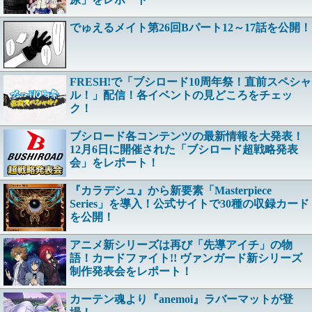
でゅえるメイト第26回Bパート12～17話を公開！
FRESH!で「ブシロード10周年祭！直前スペシャ
ル！」配信！各イベントの見どころをチェッ
ク！
ブシロード各コンテンツの最新情報を大発表！
12月6日に開催された「ブシロード超戦略発表
会」をレポート！
『カラデシュ』から新要素「Masterpiece
Series」を導入！公式サイトで30種の収録カード
を公開！
アニメ新シリーズは再び「先導アイチ」の物
語！カードファイト!! ヴァンガード新シリーズ
制作発表会をレポート！
カーテン魂より『anemoi』ラバーマットが登