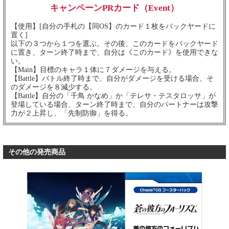
キャンペーンPRカード（Event）
【使用】[自分の手札の【同OS】のカード１枚をバックヤードに
置く]
以下の３つから１つを選ぶ。その後、このカードをバックヤード
に置き、ターン終了時まで、自分は《このカード》を使用できな
い。
【Main】目標のキャラ１体に７ダメージを与える。
【Battle】バトル終了時まで、自分がダメージを受ける場合、そ
のダメージを８減少する。
【Battle】自分の「千鳥 かなめ」か「テレサ・テスタロッサ」が
登場している場合、ターン終了時まで、自分のパートナーは攻撃
力が２上昇し、「先制防御」を得る。
その他の発売商品