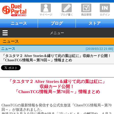
マイページ
ブログ書く
商品管理
ログイン
ニュース
ブログ
ストア
メニュー
ニュース
ニュース
[2018/03/22 21:00]
「タユタマ２ After Stories＆縁りて此の葉は紅に」収録カード公開！
「ChaosTCG情報局～第70回～」情報まとめ
「タユタマ２ After Stories＆縁りて此の葉は紅に」
収録カード公開！
「ChaosTCG情報局～第70回～」情報まとめ
ChaosTCGの最新情報を発信する公式生放送『ChaosTCG情報局～第70
回～』が放送されました。
放送では３月３０日に発売が迫る「ブレンド・Ｓ」の解説や、４月２