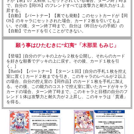
ドが【表】の“太転依”にセットされている場合、ターン終了時ま
で、自分の【同OS】のフレンドすべては攻撃力と耐久力が１上
昇する。
【自動】【パートナー】【裏でも発動】このセットカードが【同
OS】のキャラにセットされた場合、カード２枚を引いてもよ
い。その後、ターン終了時まで、自分は《昨日からの手紙》の
【自動】でカードを引くことができない。
願う事はひたむきに“幻夷”「木那里 もみじ」
【登場】[自分のデッキの上から２枚を公開し、それらのカード
を好きな順番でデッキの上に戻す。その後、カード１枚を引
く。]
【Battle】【パートナー】【ターン１回】[自分の手札１枚を控え
室に置く] カード２枚までを引き、このキャラのレベルが２以上
の場合、自分の控え室の【同作品】のカード１枚を手札に加え
る。その後、この能力のコストで控え室に置いたカードがキャラ
カードの場合、ターン終了時まで、このキャラと目標の自分のフ
レンド１体は攻撃力と耐久力が２上昇し、このキャラは「貫通」
を得る。