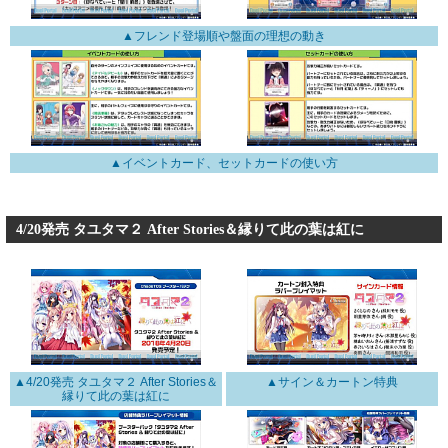
▲フレンド登場順や盤面の理想の動き
▲イベントカード、セットカードの使い方
4/20発売 タユタマ２ After Stories＆縁りて此の葉は紅に
▲4/20発売 タユタマ２ After Stories＆
▲サイン＆カートン特典
縁りて此の葉は紅に