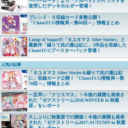
ーバーロード」より『アルベド』のイラストを
使用したデッキホルダー登場！
ブレンド・Ｓ収録カード多数公開！
「ChaosTCG情報局～第68回～」情報まとめ
Lump of Sugarの「タユタマ２ After Stories」と
最新作「縁りて此の葉は紅に」2作品を収録した
ChaosTCGブースターパック登場！
人気の記事
「タユタマ２ After Stories＆縁りて此の葉は紅
に」収録カード公開！「ChaosTCG情報局～第
70回～」情報まとめ
一足早い「クリスマス」！今後の展開も発表さ
れた「ゼクストリーム2018.WINTER in 秋葉
原」をレポート
久しぶりに秋葉原での開催！今後の展開も発表
された「ゼクストリーム2017.AUTUMN in 秋葉
原」をレポート