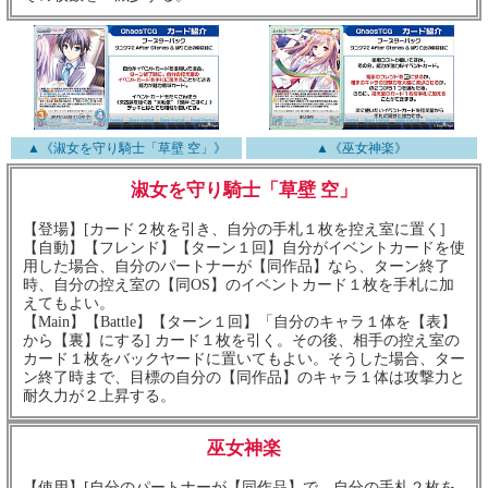
▲《淑女を守り騎士「草壁 空」》
▲《巫女神楽》
淑女を守り騎士「草壁 空」
【登場】[カード２枚を引き、自分の手札１枚を控え室に置く]
【自動】【フレンド】【ターン１回】自分がイベントカードを使
用した場合、自分のパートナーが【同作品】なら、ターン終了
時、自分の控え室の【同OS】のイベントカード１枚を手札に加
えてもよい。
【Main】【Battle】【ターン１回】「自分のキャラ１体を【表】
から【裏】にする] カード１枚を引く。その後、相手の控え室の
カード１枚をバックヤードに置いてもよい。そうした場合、ター
ン終了時まで、目標の自分の【同作品】のキャラ１体は攻撃力と
耐久力が２上昇する。
巫女神楽
【使用】[自分のパートナーが【同作品】で、自分の手札２枚を