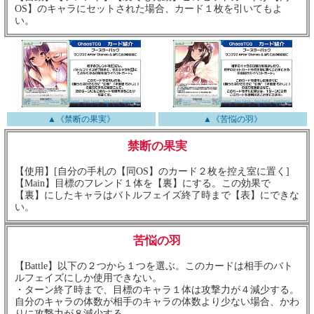
OS】のキャラにセットされた場合、カード１枚を引いてもよ
い。
▲《禁断の果実》
▲《苦悩の羽》
禁断の果実
【使用】[自分の手札の【同OS】のカード２枚を控え室に置く]
【Main】目標のフレンド１体を【裏】にする。この効果で
【裏】にしたキャラはバトルフェイズ終了時まで【表】にできな
い。
苦悩の羽
【Battle】以下の２つから１つを選ぶ。このカードは相手のバト
ルフェイズにしか使用できない。
・ターン終了時まで、目標のキャラ１体は攻撃力が４減少する。
自分のキャラの体数が相手のキャラの体数より少ない場合、かわ
りに攻撃力が８減少する。