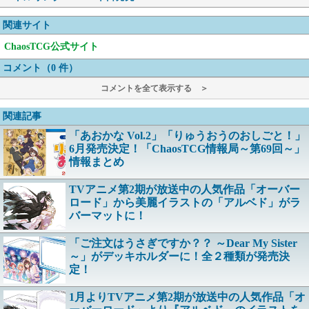
関連サイト
ChaosTCG公式サイト
コメント（0 件）
コメントを全て表示する ＞
関連記事
「あおかな Vol.2」「りゅうおうのおしごと！」
6月発売決定！「ChaosTCG情報局～第69回～」
情報まとめ
TVアニメ第2期が放送中の人気作品「オーバー
ロード」から美麗イラストの「アルベド」がラ
バーマットに！
「ご注文はうさぎですか？？ ～Dear My Sister
～」がデッキホルダーに！全２種類が発売決
定！
1月よりTVアニメ第2期が放送中の人気作品「オ