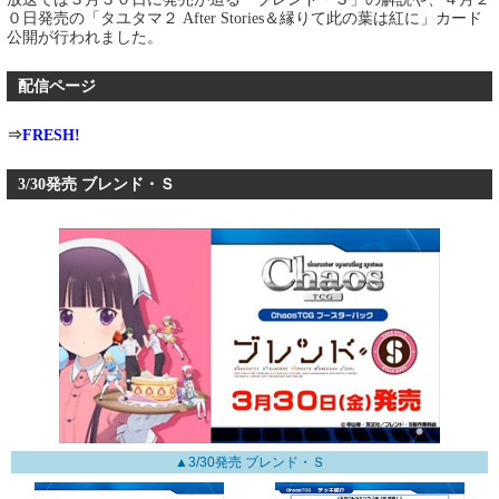
０日発売の「タユタマ２ After Stories＆縁りて此の葉は紅に」カード
公開が行われました。
配信ページ
⇒
FRESH!
3/30発売 ブレンド・Ｓ
▲3/30発売 ブレンド・Ｓ