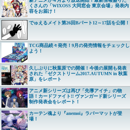
新アニメが４月より放送開始！最新情報盛りだ
くさんの「WIXOSS 大同窓会 東京会場」発表内
容をお届け！
でゅえるメイト第26回Bパート12～17話を公開！
TCG商品続々発売！9月の発売情報をチェックし
よう！
久しぶりに秋葉原での開催！今後の展開も発表
された「ゼクストリーム2017.AUTUMN in 秋葉
原」をレポート
アニメ新シリーズは再び「先導アイチ」の物
語！カードファイト!! ヴァンガード新シリーズ
制作発表会をレポート！
カーテン魂より『anemoi』ラバーマットが登
場！