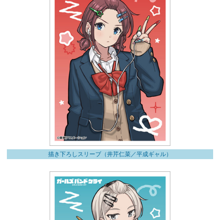
描き下ろしスリーブ（井芹仁菜／平成ギャル）