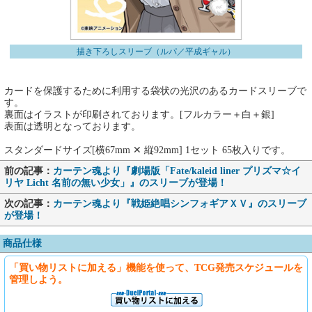
描き下ろしスリーブ（ルパ／平成ギャル）
カードを保護するために利用する袋状の光沢のあるカードスリーブで
す。
裏面はイラストが印刷されております。[フルカラー＋白＋銀]
表面は透明となっております。
スタンダードサイズ[横67mm ✕ 縦92mm] 1セット 65枚入りです。
前の記事：
カーテン魂より『劇場版「Fate/kaleid liner プリズマ☆イ
リヤ Licht 名前の無い少女」』のスリーブが登場！
次の記事：
カーテン魂より『戦姫絶唱シンフォギアＸＶ』のスリーブ
が登場！
商品仕様
「買い物リストに加える」機能を使って、TCG発売スケジュールを
管理しよう。