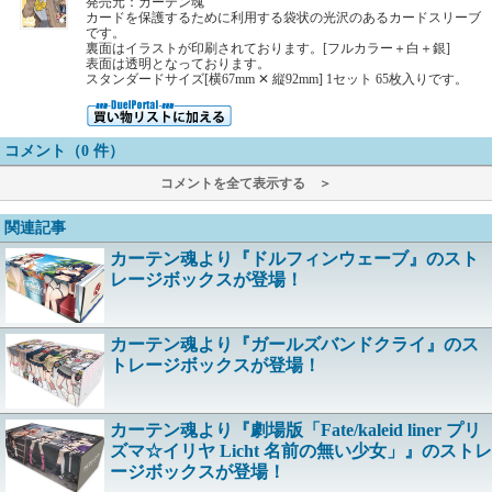
発売元：カーテン魂
カードを保護するために利用する袋状の光沢のあるカードスリーブ
です。
裏面はイラストが印刷されております。[フルカラー＋白＋銀]
表面は透明となっております。
スタンダードサイズ[横67mm ✕ 縦92mm] 1セット 65枚入りです。
コメント（0 件）
コメントを全て表示する ＞
関連記事
カーテン魂より『ドルフィンウェーブ』のスト
レージボックスが登場！
カーテン魂より『ガールズバンドクライ』のス
トレージボックスが登場！
カーテン魂より『劇場版「Fate/kaleid liner プリ
ズマ☆イリヤ Licht 名前の無い少女」』のストレ
ージボックスが登場！