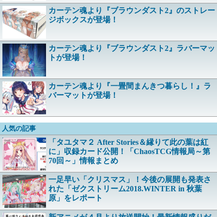
カーテン魂より『ブラウンダスト2』のストレー
ジボックスが登場！
カーテン魂より『ブラウンダスト2』ラバーマッ
トが登場！
カーテン魂より『一畳間まんきつ暮らし！』ラ
バーマットが登場！
人気の記事
「タユタマ２ After Stories＆縁りて此の葉は紅
に」収録カード公開！「ChaosTCG情報局～第
70回～」情報まとめ
一足早い「クリスマス」！今後の展開も発表さ
れた「ゼクストリーム2018.WINTER in 秋葉
原」をレポート