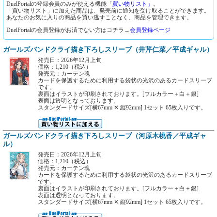
DuelPortalの登録会員のみが使える機能
「買い物リスト」
。
「買い物リスト」に加えた商品は、発売前に通知を受け取ることができます。
あなたのお気に入りの商品を買い逃すことなく、商品を管理できます。
DuelPortalの会員登録がお済でない方はコチラ→
会員登録ページ
ガールズバンドクライ描き下ろしスリーブ（井芹仁菜／平成ギャル）
発売日：2026年12月上旬
価格：1,210（税込）
発売元：カーテン魂
カードを保護するために利用する袋状の光沢のあるカードスリーブ
です。
裏面はイラストが印刷されております。[フルカラー＋白＋銀]
表面は透明となっております。
スタンダードサイズ[横67mm ✕ 縦92mm] 1セット 65枚入りです。
ガールズバンドクライ描き下ろしスリーブ（河原木桃香／平成ギャ
ル）
発売日：2026年12月上旬
価格：1,210（税込）
発売元：カーテン魂
カードを保護するために利用する袋状の光沢のあるカードスリーブ
です。
裏面はイラストが印刷されております。[フルカラー＋白＋銀]
表面は透明となっております。
スタンダードサイズ[横67mm ✕ 縦92mm] 1セット 65枚入りです。