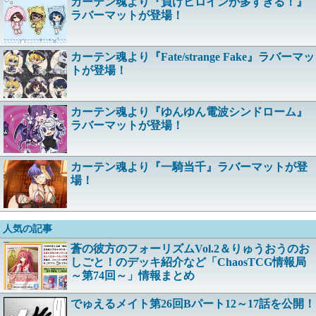
カーテン魂より『負けヒロインが多すぎる！』
ラバーマットが登場！
カーテン魂より『Fate/strange Fake』ラバーマッ
トが登場！
カーテン魂より『ゆんゆん電波シンドローム』
ラバーマットが登場！
カーテン魂より『一騎当千』ラバーマットが登
場！
人気の記事
蒼の彼方のフォーリズムVol.2＆りゅうおうのお
しごと！のデッキ紹介など「ChaosTCG情報局
～第74回～」情報まとめ
でゅえるメイト第26回Bパート12～17話を公開！