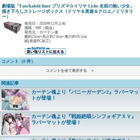
劇場版「Fate/kaleid liner プリズマ☆イリヤ Licht 名前の無い少女」
描き下ろしストレージボックス（イリヤ＆美遊＆クロエ／ミリタリ
ー）
発売日：2026年12月上旬
価格：990（税込）
発売元：カーテン魂
横約23cm×高さ約7.6cm×奥行約10.5cm
紙(表面PC加工)
コメント（0 件）
コメントを全て表示する ＞
関連記事
カーテン魂より『バニーガーデン2』ラバーマッ
トが登場！
カーテン魂より『戦姫絶唱シンフォギアＸＶ』
ラバーマットが登場！