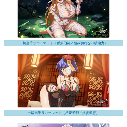
一騎当千ラバーマット（孫策伯符／包み切れない破壊力）
一騎当千ラバーマット（呂蒙子明／妖姿媚態）