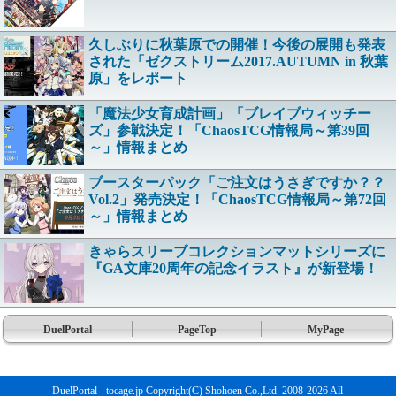
久しぶりに秋葉原での開催！今後の展開も発表
された「ゼクストリーム2017.AUTUMN in 秋葉
原」をレポート
「魔法少女育成計画」「ブレイブウィッチー
ズ」参戦決定！「ChaosTCG情報局～第39回
～」情報まとめ
ブースターパック「ご注文はうさぎですか？？
Vol.2」発売決定！「ChaosTCG情報局～第72回
～」情報まとめ
きゃらスリーブコレクションマットシリーズに
『GA文庫20周年の記念イラスト』が新登場！
DuelPortal
PageTop
MyPage
DuelPortal - tocage.jp Copyright(C) Shohoen Co.,Ltd. 2008-2026 All