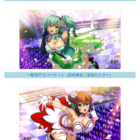
一騎当千ラバーマット（呂布奉先／栄光のスター）