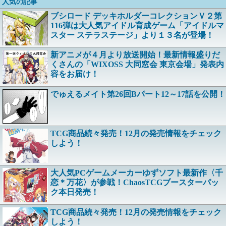
人気の記事
ブシロード デッキホルダーコレクションＶ２第
116弾は大人気アイドル育成ゲーム「アイドルマ
スター ステラステージ」より１３名が登場！
新アニメが４月より放送開始！最新情報盛りだ
くさんの「WIXOSS 大同窓会 東京会場」発表内
容をお届け！
でゅえるメイト第26回Bパート12～17話を公開！
TCG商品続々発売！12月の発売情報をチェック
しよう！
大人気PCゲームメーカーゆずソフト最新作〈千
恋＊万花〉が参戦！ChaosTCGブースターパッ
ク本日発売！
TCG商品続々発売！12月の発売情報をチェック
しよう！