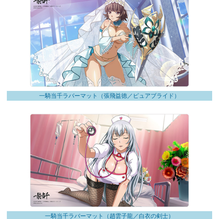
一騎当千ラバーマット（張飛益徳／ピュアブライド）
一騎当千ラバーマット（趙雲子龍／白衣の剣士）