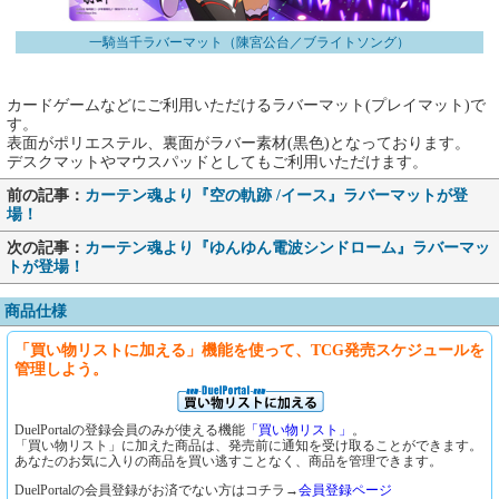
一騎当千ラバーマット（陳宮公台／ブライトソング）
カードゲームなどにご利用いただけるラバーマット(プレイマット)で
す。
表面がポリエステル、裏面がラバー素材(黒色)となっております。
デスクマットやマウスパッドとしてもご利用いただけます。
前の記事：
カーテン魂より『空の軌跡 /イース』ラバーマットが登
場！
次の記事：
カーテン魂より『ゆんゆん電波シンドローム』ラバーマッ
トが登場！
商品仕様
「買い物リストに加える」機能を使って、TCG発売スケジュールを
管理しよう。
DuelPortalの登録会員のみが使える機能
「買い物リスト」
。
「買い物リスト」に加えた商品は、発売前に通知を受け取ることができます。
あなたのお気に入りの商品を買い逃すことなく、商品を管理できます。
DuelPortalの会員登録がお済でない方はコチラ→
会員登録ページ