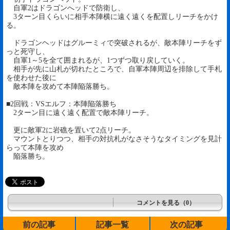
自軍2はドラゴンへッドで防衛し、
3ターン目くらいに相手本陣横に遠く遠くを配置しリーチをかけ
る。
ドラゴンヘッドはグルーミィで突破されるが、敵本陣リーチをず
っと死守し、
自軍1～5を全て囲まれるが、1つずつ取り戻していく。
相手が先に山札が切れたところで、自軍本陣周辺を排除して手札
を使わせた後に
敵本陣を攻めて本陣陥落勝ち。
■2回戦：VSエルフ：本陣陥落勝ち
2ターン目に遠く遠く配置で敵本陣リーチ。
更に敵軍2に岩礁を置いて2点リーチ。
マウントとりつつ、相手の対抗札がなさそうなタイミングを見計
らって本陣を攻め
陥落勝ち。
コメントを見る（0）
前の記事
記事一覧
次の記事