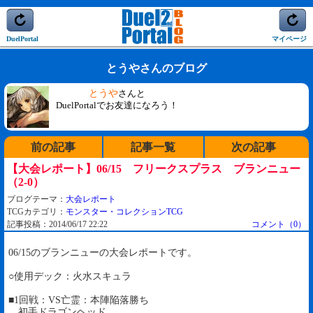
DuelPortal
マイページ
とうやさんのブログ
とうや
さんと
DuelPortalでお友達になろう！
前の記事
記事一覧
次の記事
【大会レポート】06/15 フリークスプラス ブランニュー
（2-0）
ブログテーマ：
大会レポート
TCGカテゴリ：
モンスター・コレクションTCG
記事投稿：2014/06/17 22:22
コメント（0）
06/15のブランニューの大会レポートです。
○使用デック：火水スキュラ
■1回戦：VS亡霊：本陣陥落勝ち
初手ドラゴンヘッド。