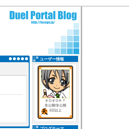
ユーザー情報
オロオロＫＴ
非公開/非公開
3日以上
ブログテーマ