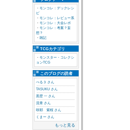
・
モンコレ：デックレシ
ピ
・
モンコレ：レビュー系
・
モンコレ：大会レポ
・
モンコレ：考案？妄
想？
・
雑記
TCGカテゴリ
・
モンスター・コレクシ
ョンTCG
このブログの読者
ぺる３ さん
TASUKU さん
黒壁 一 さん
流青 さん
咲耶 紫桜 さん
くまー さん
もっと見る