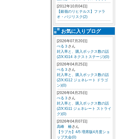
[2012年10月04日]
【銀嶺のリヒテルス】ファラ
オ・バジリスク(2)
お気に入りブログ
[2026年07月20日]
ぺる３
さん
封入率と、購入ボックス数の話
(Z/X:IG14 ネクストステージ)(0)
[2026年04月25日]
ぺる３
さん
封入率と、購入ボックス数の話
(Z/X:IG12 ジェネレート ドラゴ
ン)(0)
[2026年04月25日]
ぺる３
さん
封入率と、購入ボックス数の話
(Z/X:IG11 ジェネレート ストライ
ク)(0)
[2026年04月07日]
高峰 椿
さん
【ラブカ】4/5 増席版4月度ショ
ップ大会(0)