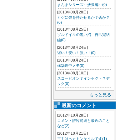
まんまシリーズ～妖弧編～(0)
[2013年08月28日]
ヒゲに弾を持たせるか？否か？
(0)
[2013年08月25日]
ゾルドイルの黒い沼 自己完結
編(0)
[2013年08月24日]
遅い！安い！強い！(0)
[2013年08月24日]
構築途中メモ(0)
[2013年08月10日]
スコーピオン？インセクト？デ
ック(0)
もっと見る
最新のコメント
[2012年10月28日]
コメント許容範囲と最近のこと
など(2)
[2012年10月21日]
主力はヘカトンケイルです(1)