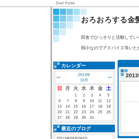
Duel Portal
おろおろする金
田舎でひっそりと活動してい
弱小なのでアドバイス等いた
カレンダー
20
2013年
<<
>>
10月
日
月
火
水
木
金
土
1
2
3
4
5
6
7
8
9
10
11
12
13
14
15
16
17
18
19
20
21
22
23
24
25
26
27
28
29
30
31
最近のブログ
[2013年09月08日]