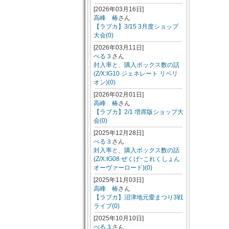
[2026年03月16日]
高峰 椿
さん
【ラブカ】3/15 3月度ショップ
大会(0)
[2026年03月11日]
ぺる３
さん
封入率と、購入ボックス数の話
(Z/X:IG10 ジェネレート リベリ
オン)(0)
[2026年02月01日]
高峰 椿
さん
【ラブカ】2/1 増席版ショップ大
会(0)
[2025年12月28日]
ぺる３
さん
封入率と、購入ボックス数の話
(Z/X:IG08 ぜくげ~これくしょん
オーヴァーロード)(0)
[2025年11月03日]
高峰 椿
さん
【ラブカ】沼津地元愛まつり3戦
ライブ(0)
[2025年10月10日]
ぺる３
さん