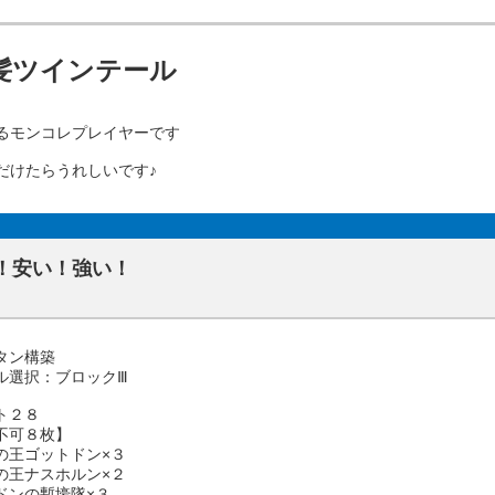
髪ツインテール
るモンコレプレイヤーです
だけたらうれしいです♪
！安い！強い！
タン構築
ル選択：ブロックⅢ
ト２８
不可８枚】
の王ゴットドン×３
の王ナスホルン×２
ドンの塹壕隊×３