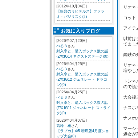
[2012年10月04日]
リオネ
【銀嶺のリヒテルス】ファラ
オ・バジリスク(2)
ゴット
アイテ
お気に入りブログ
以前は
[2026年07月20日]
てまし
ぺる３
さん
封入率と、購入ボックス数の話
鋼鉄の
(Z/X:IG14 ネクストステージ)(0)
[2026年04月25日]
リオネ
ぺる３
さん
増やし
封入率と、購入ボックス数の話
(Z/X:IG12 ジェネレート ドラゴ
トンネ
ン)(0)
ので護
[2026年04月25日]
大会後
ぺる３
さん
封入率と、購入ボックス数の話
ナスホ
(Z/X:IG11 ジェネレート ストライ
ク)(0)
ナスホ
[2026年04月07日]
高峰 椿
さん
マーシ
【ラブカ】4/5 増席版4月度ショ
処女が
ップ大会(0)