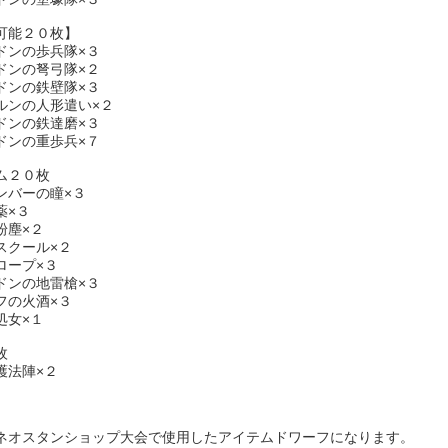
可能２０枚】
ドンの歩兵隊×３
ドンの弩弓隊×２
ドンの鉄壁隊×３
ルンの人形遣い×２
ドンの鉄達磨×３
ドンの重歩兵×７
ム２０枚
ンバーの瞳×３
薬×３
粉塵×２
スクール×２
ロープ×３
ドンの地雷槍×３
フの火酒×３
処女×１
枚
護法陣×２
ネオスタンショップ大会で使用したアイテムドワーフになります。