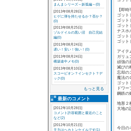
まんまシリーズ～妖弧編～(0)
【即時
[2013年08月28日]
ゴット
ヒゲに弾を持たせるか？否か？
ゴット
(0)
ゴット
[2013年08月25日]
ナスホ
ゾルドイルの黒い沼 自己完結
ゴット
編(0)
ゴット
[2013年08月24日]
遅い！安い！強い！(0)
アイテ
ガリュ
[2013年08月24日]
構築途中メモ(0)
頑強の
滅びの
[2013年08月10日]
忘却の
スコーピオン？インセクト？デ
魔法の
ック(0)
ゴット
ドワー
もっと見る
鋼鉄の
最新のコメント
地形２
[2012年10月28日]
大地の
コメント許容範囲と最近のこと
など(2)
[2012年10月21日]
今日の
主力はヘカトンケイルです(1)