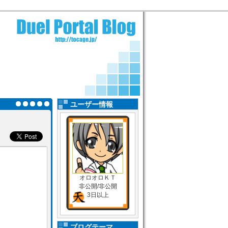
ユーザー情報
オロオロＫＴ
非公開/非公開
3日以上
ブログテーマ