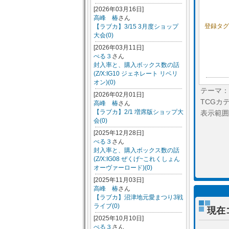
[2026年03月16日]
高峰 椿
さん
登録タ
【ラブカ】3/15 3月度ショップ
大会(0)
[2026年03月11日]
ぺる３
さん
封入率と、購入ボックス数の話
(Z/X:IG10 ジェネレート リベリ
オン)(0)
テーマ：
[2026年02月01日]
TCGカ
高峰 椿
さん
【ラブカ】2/1 増席版ショップ大
表示範囲
会(0)
[2025年12月28日]
ぺる３
さん
封入率と、購入ボックス数の話
(Z/X:IG08 ぜくげ~これくしょん
オーヴァーロード)(0)
[2025年11月03日]
高峰 椿
さん
【ラブカ】沼津地元愛まつり3戦
ライブ(0)
現在
[2025年10月10日]
ぺる３
さん