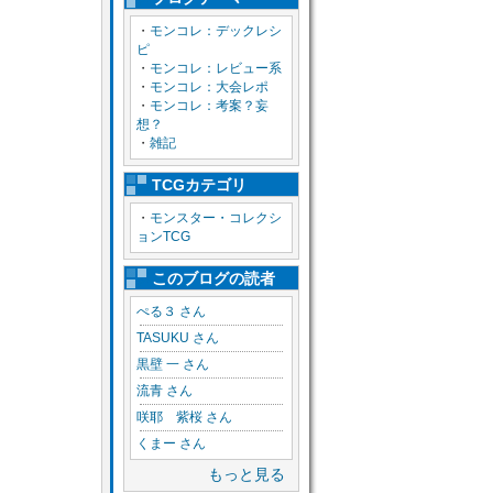
・
モンコレ：デックレシ
ピ
・
モンコレ：レビュー系
・
モンコレ：大会レポ
・
モンコレ：考案？妄
想？
・
雑記
TCGカテゴリ
・
モンスター・コレクシ
ョンTCG
このブログの読者
ぺる３ さん
TASUKU さん
黒壁 一 さん
流青 さん
咲耶 紫桜 さん
くまー さん
もっと見る