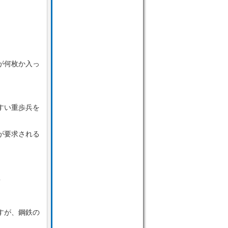
が何枚か入っ
すい重歩兵を
が要求される
１
すが、鋼鉄の