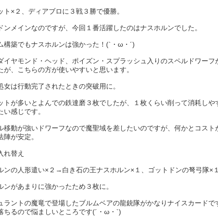
ット×２、ディアブロに３戦３勝で優勝。
ドンメインなのですが、今回１番活躍したのはナスホルンでした。
ム構築でもナスホルンは強かった！(`・ω・´)
ダイヤモンド・ヘッド、ポイズン・スプラッシュ入りのスペルドワーフ
たが、こちらの方が使いやすいと思います。
処女は行動完了されたときの突破用に。
ットが多いとよんでの鉄達磨３枚でしたが、１枚くらい削って消耗しや
たい感じです。
ル移動が強いドワーフなので魔聖域を差したいのですが、何かとコスト
法陣が安定。
入れ替え
ルンの人形遣い×２→白き石の王ナスホルン×１、ゴットドンの弩弓隊×
ルンがあまりに強かったため３枚に。
ュラントの魔竜で登場したブルムベアの龍銃隊がかなりナイスカードで
落ちるので悩ましいところです(´・ω・`)