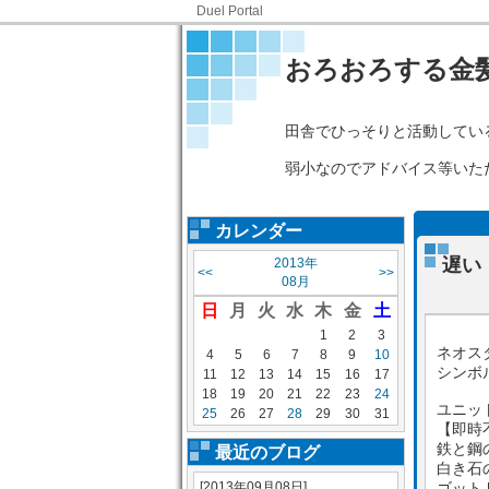
Duel Portal
おろおろする金
田舎でひっそりと活動してい
弱小なのでアドバイス等いた
カレンダー
遅い
2013年
<<
>>
08月
日
月
火
水
木
金
土
1
2
3
ネオス
4
5
6
7
8
9
10
シンボ
11
12
13
14
15
16
17
18
19
20
21
22
23
24
ユニッ
25
26
27
28
29
30
31
【即時
鉄と鋼
最近のブログ
白き石
[2013年09月08日]
ゴット