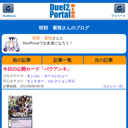
DuelPortal
マイページ
咲耶 紫桜さんのブログ
咲耶 紫桜
さんと
DuelPortalでお友達になろう！
前の記事
記事一覧
次の記事
今日の公開カード「パウアンネ」
ブログテーマ：
モンコレ：カードレビュー
TCGカテゴリ：
モンスター・コレクションTCG
記事投稿：2012/08/08 00:41
コメント（0）