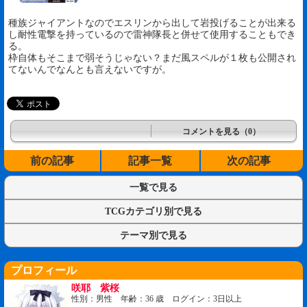
種族ジャイアントなのでエスリンから出して岩投げることが出来る
し耐性電撃を持っているので雷神隊長と併せて使用することもでき
る。
枠自体もそこまで弱そうじゃない？まだ風スペルが１枚も公開され
てないんでなんとも言えないですが。
コメントを見る（0）
前の記事
記事一覧
次の記事
一覧で見る
TCGカテゴリ別で見る
テーマ別で見る
プロフィール
咲耶 紫桜
性別：男性 年齢：36 歳 ログイン：3日以上