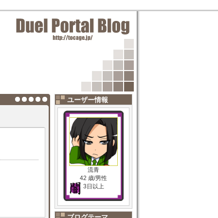
ユーザー情報
流青
42 歳/男性
3日以上
ブログテーマ