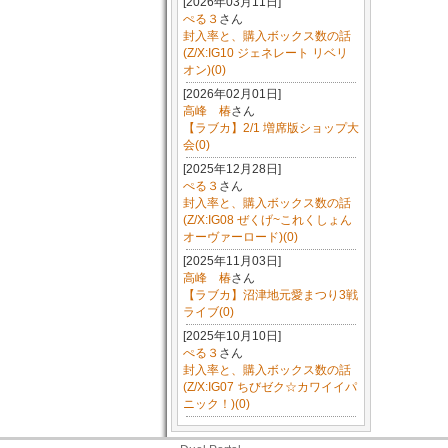
[2026年03月11日]
ぺる３
さん
封入率と、購入ボックス数の話
(Z/X:IG10 ジェネレート リベリ
オン)(0)
[2026年02月01日]
高峰 椿
さん
【ラブカ】2/1 増席版ショップ大
会(0)
[2025年12月28日]
ぺる３
さん
封入率と、購入ボックス数の話
(Z/X:IG08 ぜくげ~これくしょん
オーヴァーロード)(0)
[2025年11月03日]
高峰 椿
さん
【ラブカ】沼津地元愛まつり3戦
ライブ(0)
[2025年10月10日]
ぺる３
さん
封入率と、購入ボックス数の話
(Z/X:IG07 ちびゼク☆カワイイパ
ニック！)(0)