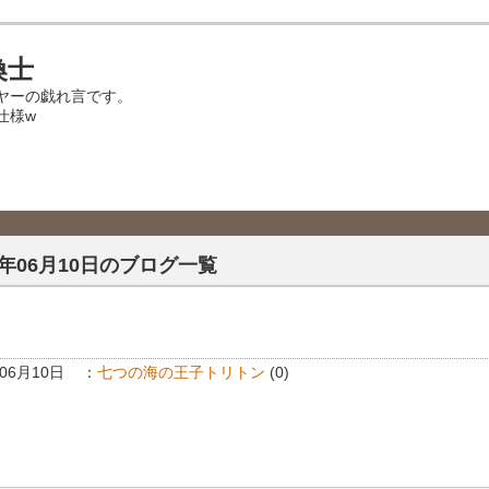
喚士
イヤーの戯れ言です。
仕様w
3年06月10日のブログ一覧
年06月10日
：
七つの海の王子トリトン
(0)