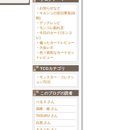
・
お知らせなど
・
キルシュの宣伝隊長(自
称)
・
デックレシピ
・
モンコレ戯れ言
・
今日のカード(モンコ
レ)
・
偏ったカードレビュー
・
大会レポ
・
色々病気なカードセッ
トレビュー
TCGカテゴリ
・
モンスター・コレクシ
ョンTCG
このブログの読者
ぺる３ さん
高峰 椿 さん
TASUKU さん
白黒 さん
きまぐれ さん