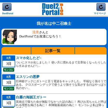
DuelPortal
マイページ
我が名は中二召喚士
流青
さんと
DuelPortalでお友達になろう！
記事一覧
スマホ化したど~
8月
ついにスマホ化しました！ 使い方に慣れるまで文章短くなったりした
3日
らすみません(^^;...
モンコレ
エスリンの悪夢
8月
巨神姫デックにガトーと言う電波をキャッチした。 半端なく強そうで
3日
ある。 クロスボーンデックで使うより強そうな気がするのはやっぱり
気のせい...
モンコレ
白霧の海賊王ガトー
8月
英雄点で落ちた命が無駄でなかった証の為に！ 再びお兄ちゃんと呼ば
3日
れる理想を掲げる為に！ 本陣陥落成就の為に！ モンコレよ私は帰っ