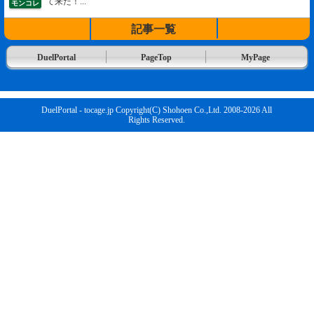
て来た！...
モンコレ
記事一覧
DuelPortal
PageTop
MyPage
DuelPortal - tocage.jp Copyright(C) Shohoen Co.,Ltd. 2008-2026 All
Rights Reserved.