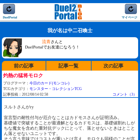
DuelPortal
マイページ
我が名は中二召喚士
流青
さんと
DuelPortalでお友達になろう！
前の記事
記事一覧
次の記事
灼熱の猛将モロク
ブログテーマ：
今日のカード(モンコレ)
TCGカテゴリ：
モンスター・コレクションTCG
記事投稿：2012/08/14 02:58
コメント（3）
スルトさんがry
宣言型の耐性付与が厄介なことはカドモスさんが証明済み。
基礎値で突破することが最適解となるカドモスは、基礎値割れしが
ちな魔女を含めた重対抗デックにとって、落とせないときはとこと
ん落とせないユニットです。
そう言う意味ではコストが重いとは言え、モロクも同様のことが言