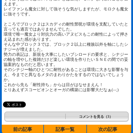
えます。
レイファンも魔女に対して強そうな気がしますたが、モロクも魔女
に強そうです。
ところでブロック２はスカディの耐性禁呪が環境を支配していたと
言っても過言ではありませんでした。
環境で唯一魔女より対抗力の高いアヌビスもこの耐性によって押さ
え込まれた感があります。
そんな中ブロック３では、ブロック２以上に種族以外を軸にしたシ
ナジーが増えました。
勢力の表記は、新規を大事にしたいブシロードの要求と、シナジー
の軸を増やした複雑だけど楽しい環境を作りたいＳＮＥの間での妥
協案的なものだと思います。
そのシナジー軸のひとつに耐性があることは環境に大きな影響を与
え、今までと異なるメタのまわりかたをするのではないでしょう
か。
これから先も「耐性持ち」からは目がはなせまえん！
とりあえずスコーピオンとオーガの構築には影響大だなぁ(--;)
コメントを見る（3）
前の記事
記事一覧
次の記事