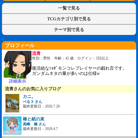
一覧で見る
TCGカテゴリ別で見る
テーマ別で見る
プロフィール
流青
性別：男性 年齢：42 歳 ログイン：3日以上
復活組なｼｮﾎﾞモンコレプレイヤーの戯れ言です。
ガンダムネタの量が多いのは仕様w
詳細表示
流青さんのお気に入りブログ
カニ。
ぺる３ さん
最終更新日：2026.7.20
椿と紙の束
高峰 椿 さん
最終更新日：2026.4.7