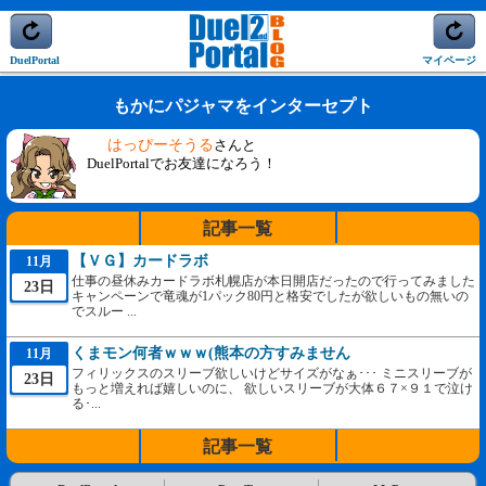
DuelPortal
マイページ
もかにパジャマをインターセプト
はっぴーそうる
さんと
DuelPortalでお友達になろう！
記事一覧
【ＶＧ】カードラボ
11月
仕事の昼休みカードラボ札幌店が本日開店だったので行ってみました
23日
キャンペーンで竜魂が1パック80円と格安でしたが欲しいもの無いの
でスルー ...
くまモン何者ｗｗｗ(熊本の方すみません
11月
フィリックスのスリーブ欲しいけどサイズがなぁ･･･ ミニスリーブが
23日
もっと増えれば嬉しいのに、 欲しいスリーブが大体６７×９１で泣け
る･...
記事一覧