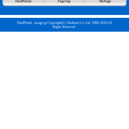
DuelPortal
PageTop
MyPage
DuelPortal - tocage.jp Copyright(C) Shohoen Co.,Ltd. 2008-2026 All
Rights Reserved.