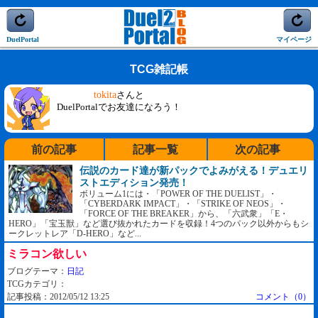
DuelPortal
マイページ
TCG雑記帳
tokita
さんと
DuelPortalでお友達になろう！
前の記事
記事一覧
次の記事
伝説のカード達が新パックでよみがえる！デュエリ
ストエディション発売！
ボリューム1には・「POWER OF THE DUELIST」・
「CYBERDARK IMPACT」・「STRIKE OF NEOS」・
「FORCE OF THE BREAKER」から、「六武衆」「E・
HERO」「宝玉獣」など選び抜かれたカードを収録！4つのパック以外からもシ
ークレットレア「D-HERO」など...
ミラコン欲しい
ブログテーマ：
日記
TCGカテゴリ：
記事投稿：2012/05/12 13:25
コメント（0）