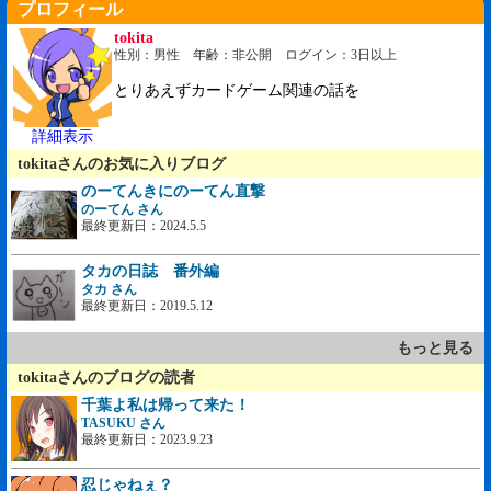
プロフィール
tokita
性別：男性 年齢：非公開 ログイン：3日以上
とりあえずカードゲーム関連の話を
詳細表示
tokitaさんのお気に入りブログ
のーてんきにのーてん直撃
のーてん さん
最終更新日：2024.5.5
タカの日誌 番外編
タカ さん
最終更新日：2019.5.12
もっと見る
tokitaさんのブログの読者
千葉よ私は帰って来た！
TASUKU さん
最終更新日：2023.9.23
忍じゃねぇ？