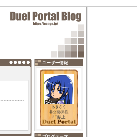
ユーザー情報
あきさく
非公開/男性
3日以上
ブログテーマ