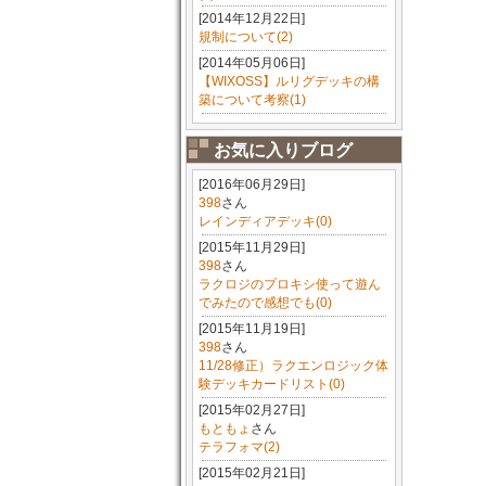
[2014年12月22日]
規制について(2)
[2014年05月06日]
【WIXOSS】ルリグデッキの構
築について考察(1)
お気に入りブログ
[2016年06月29日]
398
さん
レインディアデッキ(0)
[2015年11月29日]
398
さん
ラクロジのプロキシ使って遊ん
でみたので感想でも(0)
[2015年11月19日]
398
さん
11/28修正）ラクエンロジック体
験デッキカードリスト(0)
[2015年02月27日]
もともょ
さん
テラフォマ(2)
[2015年02月21日]