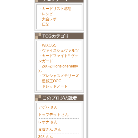
・
カードリスト感想
・
レシピ
・
大会レポ
・
日記
TCGカテゴリ
・
WIXOSS
・
ヴァイスシュヴァルツ
・
カードファイト!! ヴァ
ンガード
・
Z/X -Zillions of enemy
X-
・
プレシャスメモリーズ
・
遊戯王OCG
・
ドレッドノート
このブログの読者
アゲハ さん
トップデッキ さん
レオナ さん
赤嘘さん さん
398 さん