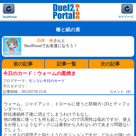
DuelPortal
マイページ
椿と紙の束
高峰 椿
さんと
DuelPortalでお友達になろう！
前の記事
記事一覧
次の記事
今日のカード：ウォームの黒焼き
ブログテーマ：
モンコレ今日のカード
TCGカテゴリ：
記事投稿：2012/07/18 23:41
コメント（0）
ウォーム、ジャイアント、トロールに使うと防御力+2Dとディフェ
ンダー+5。
対抗連鎖終了後に消えてしまうわけでもなし。
他の種族に使っても何も起こらないので汎用性は低めですが、使え
るか怪しいようなデックには最初から入れないのであまり問題ない
でしょう。
ヒッポスの泥団子と似たようなポジションですが、どちらが強いか