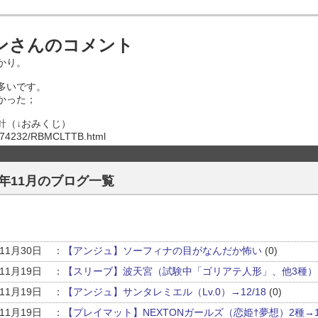
ンさんのコメント
かり。
多いです。
かった；
針（↓おみくじ）
82474232/RBMCLTTB.html
14年11月のブログ一覧
年11月30日
：
【アンジュ】ソーフィナの目がなんだか怖い
(0)
年11月19日
：
【スリーブ】波天宮（試験中「ゴリアテ人形」、他3種）→
年11月19日
：
【アンジュ】サンタレミエル（Lv.0）→12/18
(0)
年11月19日
：
【プレイマット】NEXTONガールズ（恋姫†夢想）2種→1/