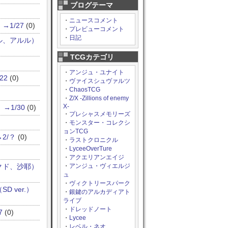
ブログテーマ
・
ニュースコメント
1/27
(0)
・
プレビューコメント
・
日記
ル、アルル）
TCGカテゴリ
・
アンジュ・ユナイト
22
(0)
・
ヴァイスシュヴァルツ
・
ChaosTCG
・
Z/X -Zillions of enemy
X-
1/30
(0)
・
プレシャスメモリーズ
・
モンスター・コレクシ
ョンTCG
2/？
(0)
・
ラストクロニクル
・
LyceeOverTure
・
アクエリアンエイジ
クド、沙耶）
・
アンジュ・ヴィエルジ
ュ
・
ヴィクトリースパーク
 ver.）
・
銀鍵のアルカディアト
ライブ
・
ドレッドノート
7
(0)
・
Lycee
・
レベル・ネオ