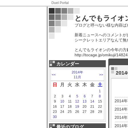
Duel Portal
とんでもライオ
ブログと呼べない様な内容ば
新着ニュースへのコメントが
シークレットエリアなんて無
とんでもライオンの今年の方
http://tocage.jp/omikuji/14
カレンダー
20
2014年
<<
>>
11月
日
月
火
水
木
金
土
1
2
3
4
5
6
7
8
2014
9
10
11
12
13
14
15
16
17
18
19
20
21
22
2014
23
24
25
26
27
28
29
30
2014
2014
最近のブログ