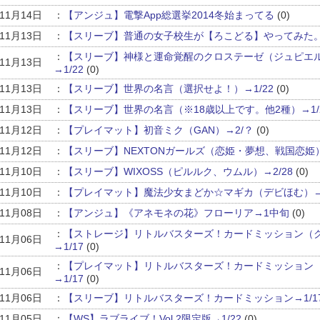
年11月14日
：
【アンジュ】電撃App総選挙2014冬始まってる
(0)
年11月13日
：
【スリーブ】普通の女子校生が【ろこどる】やってみた。→
：
【スリーブ】神様と運命覚醒のクロステーゼ（ジュピエ
年11月13日
→1/22
(0)
年11月13日
：
【スリーブ】世界の名言（選択せよ！）→1/22
(0)
年11月13日
：
【スリーブ】世界の名言（※18歳以上です。他2種）→1/
年11月12日
：
【プレイマット】初音ミク（GAN）→2/？
(0)
年11月12日
：
【スリーブ】NEXTONガールズ（恋姫・夢想、戦国恋姫）→
年11月10日
：
【スリーブ】WIXOSS（ピルルク、ウムル）→2/28
(0)
年11月10日
：
【プレイマット】魔法少女まどか☆マギカ（デビほむ）→
年11月08日
：
【アンジュ】《アネモネの花》フローリア→1中旬
(0)
：
【ストレージ】リトルバスターズ！カードミッション（
年11月06日
→1/17
(0)
：
【プレイマット】リトルバスターズ！カードミッション（SD
年11月06日
→1/17
(0)
年11月06日
：
【スリーブ】リトルバスターズ！カードミッション→1/1
年11月05日
：
【WS】ラブライブ！Vol.2限定版→1/22
(0)