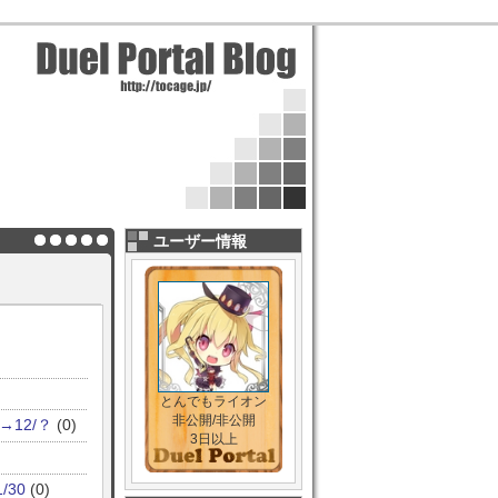
ユーザー情報
とんでもライオン
非公開/非公開
12/？
(0)
3日以上
30
(0)