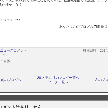
スケースが2000円って事になるんですね。数量限定品って認識。ラブ
る仕様か＿な？
グ：
ラブライブ！
あなたはこのブログの 785 番
ニュースコメント
投稿日時：2014/11
テゴリ：
：全体
2014年11月のブログ一覧へ
前のブログへ
次のブ
ブログ一覧へ
コメントはありません。