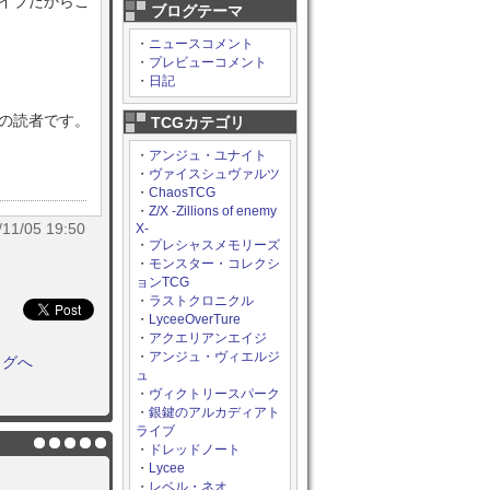
ライブだからこ
ブログテーマ
・
ニュースコメント
・
プレビューコメント
・
日記
目の読者です。
TCGカテゴリ
・
アンジュ・ユナイト
・
ヴァイスシュヴァルツ
・
ChaosTCG
・
Z/X -Zillions of enemy
/05 19:50
X-
・
プレシャスメモリーズ
・
モンスター・コレクシ
ョンTCG
・
ラストクロニクル
・
LyceeOverTure
・
アクエリアンエイジ
・
アンジュ・ヴィエルジ
ログへ
ュ
・
ヴィクトリースパーク
・
銀鍵のアルカディアト
ライブ
・
ドレッドノート
・
Lycee
・
レベル・ネオ