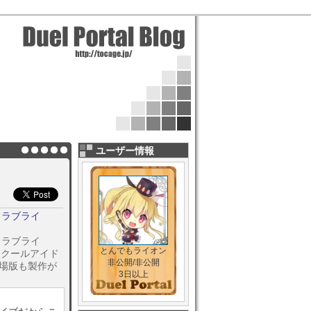
ユーザー情報
 ラブライ
 ラブライ
とんでもライオン
スクールアイド
非公開/非公開
場版も製作が
3日以上