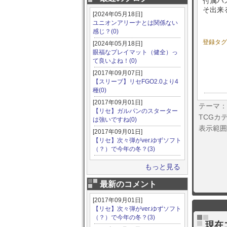
付属パ
そ出来
[2024年05月18日]
ユニオンアリーナとは関係ない
感じ？(0)
登録タ
[2024年05月18日]
眼福なプレイマット（健全）っ
て良いよね！(0)
[2017年09月07日]
【スリーブ】リセFGO2.0より4
種(0)
[2017年09月01日]
テーマ：
【リセ】ガルパンのスターター
TCGカ
は強いですね(0)
表示範囲
[2017年09月01日]
【リセ】次々弾がver.ゆずソフト
（？）で今年の冬？(3)
もっと見る
最新のコメント
[2017年09月01日]
【リセ】次々弾がver.ゆずソフト
（？）で今年の冬？(3)
現在