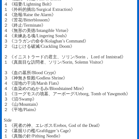
４ 《稲妻/Lightning Bolt》
１ 《外科的摘出/Surgical Extraction》
４ 《急報/Raise the Alarm》
２ 《苦花/Bitterblossom》
２ 《終止/Terminate》
４ 《無形の美徳/Intangible Virtue》
４ 《未練ある魂/Lingering Souls》
３ 《コラガンの命令/Kolaghan’s Command》
２ 《はじける破滅/Crackling Doom》
２ 《イニストラードの君主、ソリン/Sorin， Lord of Innistrad》
１ 《真面目な訪問者、ソリン/Sorin, Solemn Visitor》
３ 《血の墓所/Blood Crypt》
３ 《神無き祭殿/Godless Shrine》
４ 《湿地の干潟/Marsh Flats》
４ 《血染めのぬかるみ/Bloodstained Mire》
１ 《ヨーグモスの墳墓、アーボーグ/Urborg, Tomb of Yawgmoth》
３ 《沼/Swamp》
２ 《山/Mountain》
２ 《平地/Plains》
Side
１ 《死者の神、エレボス/Erebos, God of the Dead》
２ 《墓掘りの檻/Grafdigger’s Cage》
１ 《真髄の針/Pithing Needle》