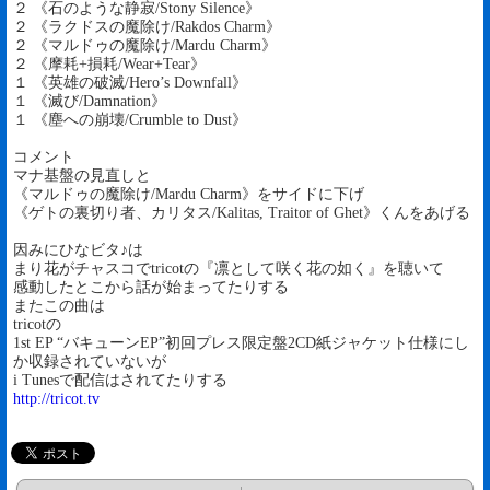
２ 《石のような静寂/Stony Silence》
２ 《ラクドスの魔除け/Rakdos Charm》
２ 《マルドゥの魔除け/Mardu Charm》
２ 《摩耗+損耗/Wear+Tear》
１ 《英雄の破滅/Hero’s Downfall》
１ 《滅び/Damnation》
１ 《塵への崩壊/Crumble to Dust》
コメント
マナ基盤の見直しと
《マルドゥの魔除け/Mardu Charm》をサイドに下げ
《ゲトの裏切り者、カリタス/Kalitas, Traitor of Ghet》くんをあげる
因みにひなビタ♪は
まり花がチャスコでtricotの『凛として咲く花の如く』を聴いて
感動したとこから話が始まってたりする
またこの曲は
tricotの
1st EP “バキューンEP”初回プレス限定盤2CD紙ジャケット仕様にし
か収録されていないが
i Tunesで配信はされてたりする
http://tricot.tv