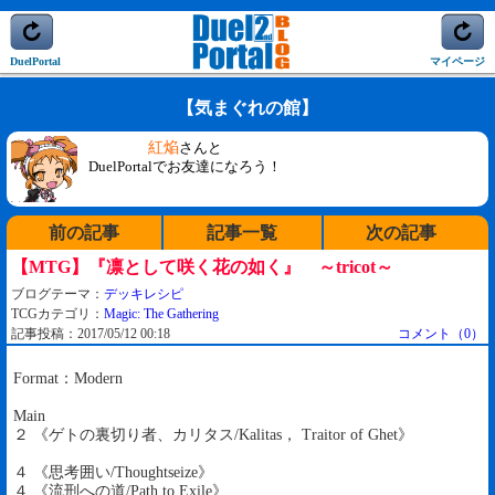
DuelPortal
マイページ
【気まぐれの館】
紅焔
さんと
DuelPortalでお友達になろう！
前の記事
記事一覧
次の記事
【MTG】『凛として咲く花の如く』 ～tricot～
ブログテーマ：
デッキレシピ
TCGカテゴリ：
Magic: The Gathering
記事投稿：2017/05/12 00:18
コメント（0）
Format：Modern
Main
２ 《ゲトの裏切り者、カリタス/Kalitas， Traitor of Ghet》
４ 《思考囲い/Thoughtseize》
４ 《流刑への道/Path to Exile》