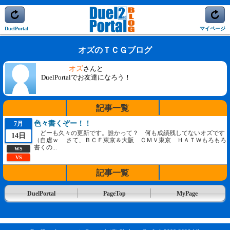
DuelPortal
マイページ
オズのＴＣＧブログ
オズ
さんと
DuelPortalでお友達になろう！
記事一覧
色々書くぞー！！
7月
どーも久々の更新です。誰かって？ 何も成績残してないオズです
14日
（自虐ｗ さて、ＢＣＦ東京＆大阪 ＣＭＶ東京 ＨＡＴＷもろもろ
書くの...
WS
VS
記事一覧
DuelPortal
PageTop
MyPage