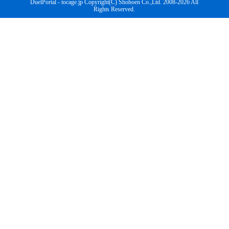
DuelPortal - tocage.jp Copyright(C) Shohoen Co.,Ltd. 2008-2026 All
Rights Reserved.