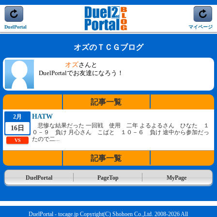
DuelPortal
マイページ
オズのＴＣＧブログ
オズ
さんと
DuelPortalでお友達になろう！
記事一覧
HATW
2月
悲惨な結果だった 一回戦 使用 二年 よるよるさん ひなた １
16日
０－９ 負け 月心さん こばと １０－６ 負け 途中から参加だっ
たので二...
VS
記事一覧
DuelPortal
PageTop
MyPage
DuelPortal - tocage.jp Copyright(C) Shohoen Co.,Ltd. 2008-2026 All