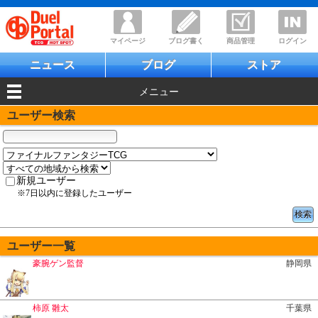
マイページ
ブログ書く
商品管理
ログイン
ニュース
ブログ
ストア
メニュー
ユーザー検索
新規ユーザー
※7日以内に登録したユーザー
ユーザー一覧
豪腕ゲン監督
静岡県
柿原 雛太
千葉県