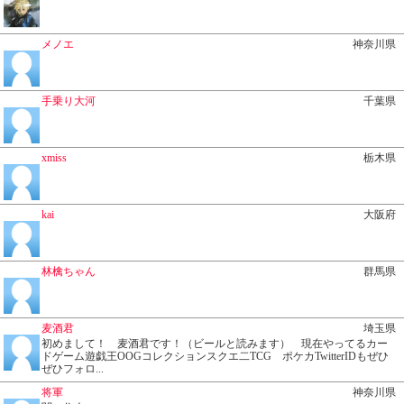
メノエ
神奈川県
手乗り大河
千葉県
xmiss
栃木県
kai
大阪府
林檎ちゃん
群馬県
麦酒君
埼玉県
初めまして！ 麦酒君です！（ビールと読みます） 現在やってるカー
ドゲーム遊戯王OOGコレクションスクエ二TCG ポケカTwitterIDもぜひ
ぜひフォロ...
将軍
神奈川県