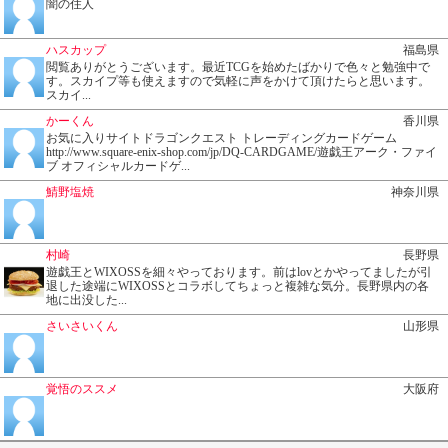
闇の住人
ハスカップ
福島県
閲覧ありがとうございます。最近TCGを始めたばかりで色々と勉強中で
す。スカイプ等も使えますので気軽に声をかけて頂けたらと思います。
スカイ...
かーくん
香川県
お気に入りサイトドラゴンクエスト トレーディングカードゲーム
http://www.square-enix-shop.com/jp/DQ-CARDGAME/遊戯王アーク・ファイ
ブ オフィシャルカードゲ...
鯖野塩焼
神奈川県
村崎
長野県
遊戯王とWIXOSSを細々やっております。前はlovとかやってましたが引
退した途端にWIXOSSとコラボしてちょっと複雑な気分。長野県内の各
地に出没した...
さいさいくん
山形県
覚悟のススメ
大阪府