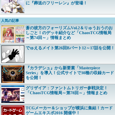
に『葬送のフリーレン』が登場！
人気の記事
蒼の彼方のフォーリズムVol.2＆りゅうおうのお
しごと！のデッキ紹介など「ChaosTCG情報局
～第74回～」情報まとめ
でゅえるメイト第26回Bパート12～17話を公開！
『カラデシュ』から新要素「Masterpiece
Series」を導入！公式サイトで30種の収録カード
を公開！
グリザイア：ファントムトリガー参戦決定！
「ChaosTCG情報局～第78回～」情報まとめ
TCGメーカー＆ショップが横浜に集結！カード
ゲームエキスポ2016 開催中！