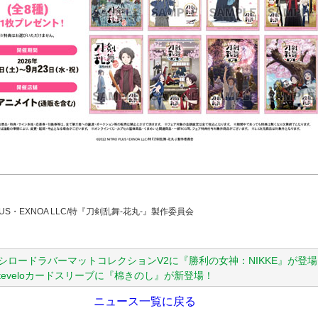
 PLUS・EXNOA LLC/特『刀剣乱舞-花丸-』製作委員会
シロードラバーマットコレクションV2に『勝利の女神：NIKKE』が登
rteveloカードスリーブに『棉きのし』が新登場！
ニュース一覧に戻る