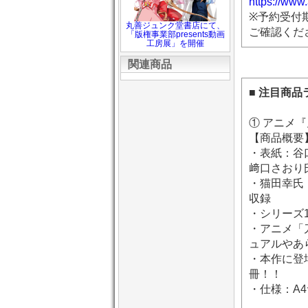
https://www
※予約受付
丸善ジュンク堂書店にて、
ご確認くだ
「版権事業部presents動画
工房展」を開催
関連商品
■ 注目商
① アニメ
【商品概要
・表紙：谷
﨑口さおり
・猫田幸氏
収録
・シリーズ
・アニメ「
ュアルやあ
・本作に登
冊！！
・仕様：A4