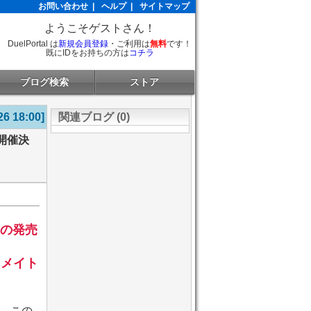
お問い合わせ
|
ヘルプ
|
サイトマップ
ようこそゲストさん！
DuelPortal は
新規会員登録
・ご利用は
無料
です！
既にIDをお持ちの方は
コチラ
ブログ検索
ストア
26 18:00]
関連ブログ (0)
り開催決
クの発売
ニメイト
、この