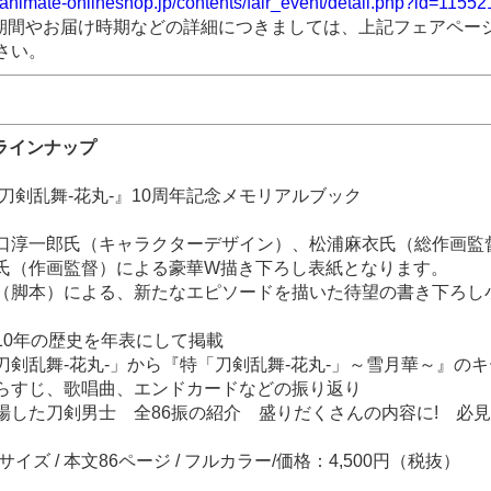
.animate-onlineshop.jp/contents/fair_event/detail.php?id=11552
期間やお届け時期などの詳細につきましては、上記フェアペー
さい。
品ラインナップ
『刀剣乱舞-花丸-』10周年記念メモリアルブック
】
口淳一郎氏（キャラクターデザイン）、松浦麻衣氏（総作画監
氏（作画監督）による豪華W描き下ろし表紙となります。
（脚本）による、新たなエピソードを描いた待望の書き下ろし
10年の歴史を年表にして掲載
刀剣乱舞-花丸-」から『特「刀剣乱舞-花丸-」～雪月華～』の
らすじ、歌唱曲、エンドカードなどの振り返り
場した刀剣男士 全86振の紹介 盛りだくさんの内容に! 必
サイズ / 本文86ページ / フルカラー/価格：4,500円（税抜）