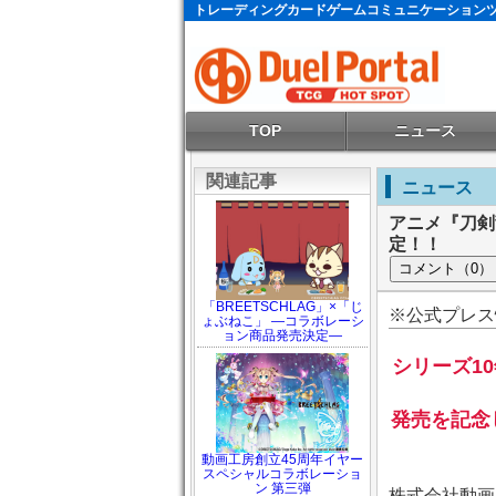
トレーディングカードゲームコミュニケーション
TOP
ニュース
関連記事
ニュース
アニメ『刀剣乱
定！！
「BREETSCHLAG」×「じ
※公式プレス
ょぶねこ」 ―コラボレーシ
ョン商品発売決定―
シリーズ1
発売を記念し
動画工房創立45周年イヤー
スペシャルコラボレーショ
ン 第三弾
株式会社動画