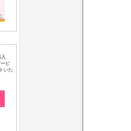
購入
ザービ
トいた