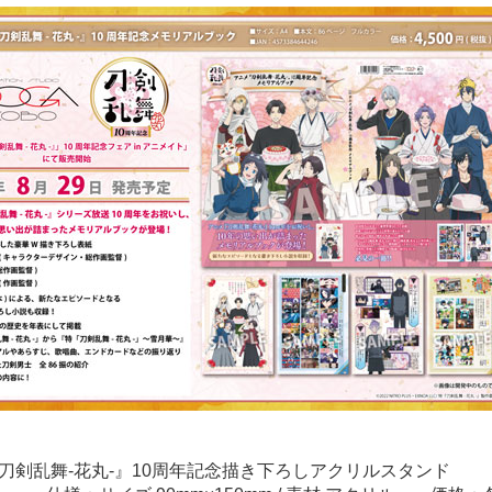
『刀剣乱舞-花丸-』10周年記念描き下ろしアクリルスタンド