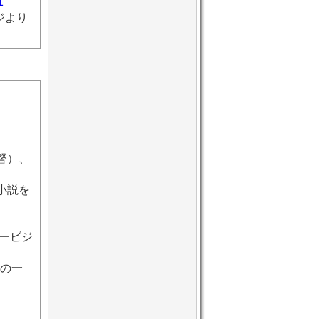
1
ジより
督）、
小説を
キービジ
見の一