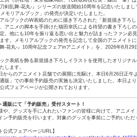
刀剣乱舞-花丸-』シリーズの放送開始10周年を記念いたしまし
念メモリアルブック」の発売が決定いたしました。
アルブックのW表紙のために描き下ろされた「新規描き下ろし
、アニメの脚本を手掛けた猫田幸氏による待望の書き下ろしの
定。他にも10年を振り返る思い出と魅力が詰まったファン必
ます。メモリアルブックの発売を記念して全国のアニメイトに
-花丸-』10周年記念フェアinアニメイト」を、2026年8月29日
ック表紙を飾る新規描き下ろしイラストを使用したオリジナル
たします。
9日からのアニメイト店舗での展開に先駆け、本日6月26日正午
通販」での事前予約販売の実施も決定いたしました。本日より
公式フェアページが公開されております。
イト通販にて「予約販売」受付スタート！
様や、グッズを手に入れたいファンの皆様に向けて、アニメイ
イン予約販売を行います。対象のグッズを事前にご予約いただ
。
ト公式フェアページURL】