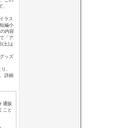
て、
イラス
短編小
見の内容
て「ア
(土)よ
グッズ
より、
、詳細
ト通販
くこと