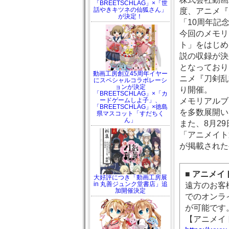
「BREETSCHLAG」×「世
話やきキツネの仙狐さん」
度、アニメ『
が決定！
「10周年記
今回のメモリ
ト」をはじめ
説の収録が決
となっており
動画工房創立45周年イヤー
ニメ『刀剣乱舞
にスペシャルコラボレーシ
ョンが決定
り開催。
「BREETSCHLAG」×「カ
ードゲームしよ子」、
メモリアルブ
「BREETSCHLAG」×徳島
を多数展開い
県マスコット「すだちく
ん」
また、8月2
「アニメイト
が掲載された
■ アニメ
大好評につき「動画工房展
in 丸善ジュンク堂書店」追
遠方のお客
加開催決定
でのオンラ
が可能です
【アニメイ