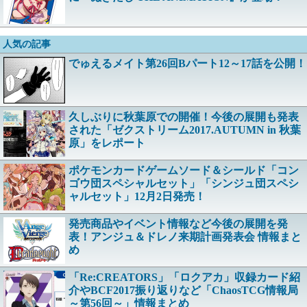
人気の記事
でゅえるメイト第26回Bパート12～17話を公開！
久しぶりに秋葉原での開催！今後の展開も発表
された「ゼクストリーム2017.AUTUMN in 秋葉
原」をレポート
ポケモンカードゲームソード＆シールド「コン
ゴウ団スペシャルセット」「シンジュ団スペシ
ャルセット」12月2日発売！
発売商品やイベント情報など今後の展開を発
表！アンジュ＆ドレノ来期計画発表会 情報まと
め
「Re:CREATORS」「ロクアカ」収録カード紹
介やBCF2017振り返りなど「ChaosTCG情報局
～第56回～」情報まとめ