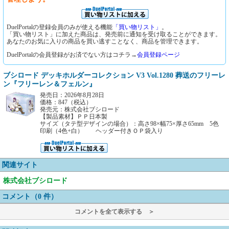
DuelPortalの登録会員のみが使える機能
「買い物リスト」
。
「買い物リスト」に加えた商品は、発売前に通知を受け取ることができます。
あなたのお気に入りの商品を買い逃すことなく、商品を管理できます。
DuelPortalの会員登録がお済でない方はコチラ→
会員登録ページ
ブシロード デッキホルダーコレクション V3 Vol.1280 葬送のフリーレ
ン『フリーレン＆フェルン』
発売日：2026年8月28日
価格：847（税込）
発売元：株式会社ブシロード
【製品素材】ＰＰ日本製
サイズ（タテ型デザインの場合）：高さ98×幅75×厚さ65mm 5色
印刷（4色+白） ヘッダー付きＯＰ袋入り
関連サイト
株式会社ブシロード
コメント（0 件）
コメントを全て表示する ＞