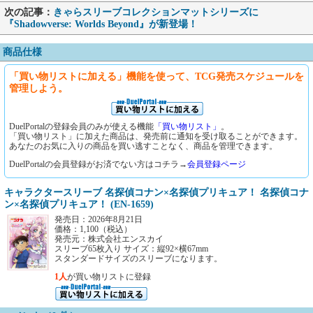
次の記事：
きゃらスリーブコレクションマットシリーズに
『Shadowverse: Worlds Beyond』が新登場！
商品仕様
「買い物リストに加える」機能を使って、TCG発売スケジュールを
管理しよう。
DuelPortalの登録会員のみが使える機能
「買い物リスト」
。
「買い物リスト」に加えた商品は、発売前に通知を受け取ることができます。
あなたのお気に入りの商品を買い逃すことなく、商品を管理できます。
DuelPortalの会員登録がお済でない方はコチラ→
会員登録ページ
キャラクタースリーブ 名探偵コナン×名探偵プリキュア！ 名探偵コナ
ン×名探偵プリキュア！ (EN-1659)
発売日：2026年8月21日
価格：1,100（税込）
発売元：株式会社エンスカイ
スリーブ65枚入り サイズ：縦92×横67mm
スタンダードサイズのスリーブになります。
1人
が買い物リストに登録