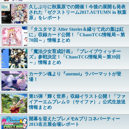
久しぶりに秋葉原での開催！今後の展開も発表
された「ゼクストリーム2017.AUTUMN in 秋葉
原」をレポート
「タユタマ２ After Stories＆縁りて此の葉は紅
に」収録カード公開！「ChaosTCG情報局～第
70回～」情報まとめ
「魔法少女育成計画」「ブレイブウィッチー
ズ」参戦決定！「ChaosTCG情報局～第39回
～」情報まとめ
カーテン魂より『anemoi』ラバーマットが登
場！
第15弾「輝く世界」収録イラスト公開！「ファ
イアーエムブレム０（サイファ）」公式生放送
情報まとめ
開幕を迎えたプレメモ&プリコネパーティー
2013名古屋会場レポート