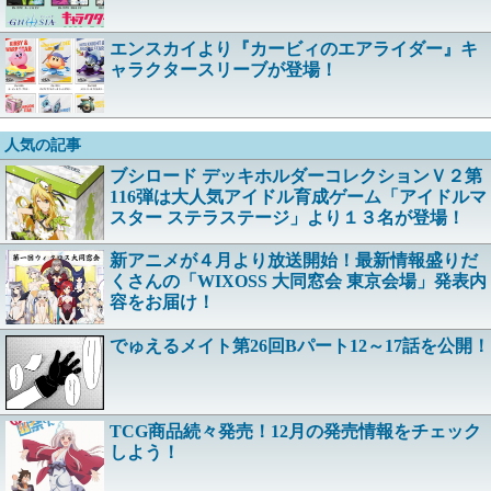
エンスカイより『カービィのエアライダー』キ
ャラクタースリーブが登場！
人気の記事
ブシロード デッキホルダーコレクションＶ２第
116弾は大人気アイドル育成ゲーム「アイドルマ
スター ステラステージ」より１３名が登場！
新アニメが４月より放送開始！最新情報盛りだ
くさんの「WIXOSS 大同窓会 東京会場」発表内
容をお届け！
でゅえるメイト第26回Bパート12～17話を公開！
TCG商品続々発売！12月の発売情報をチェック
しよう！