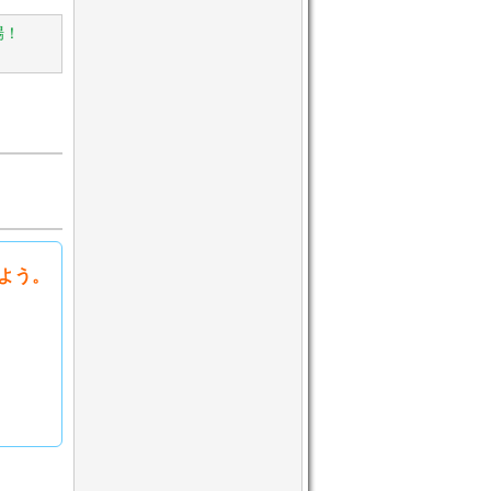
場！
よう。