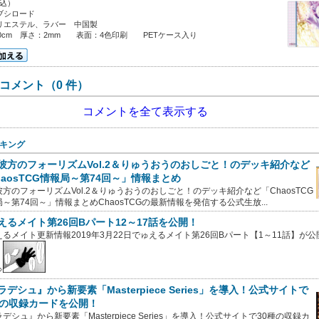
税込）
ブシロード
リエステル、ラバー 中国製
60cm 厚さ：2mm 表面：4色印刷 PETケース入り
コメント（0 件）
コメントを全て表示する
キング
彼方のフォーリズムVol.2＆りゅうおうのおしごと！のデッキ紹介など
haosTCG情報局～第74回～」情報まとめ
方のフォーリズムVol.2＆りゅうおうのおしごと！のデッキ紹介など「ChaosTCG
～第74回～」情報まとめChaosTCGの最新情報を発信する公式生放...
えるメイト第26回Bパート12～17話を公開！
えるメイト更新情報2019年3月22日でゅえるメイト第26回Bパート【1～11話】が
⇒
ラデシュ』から新要素「Masterpiece Series」を導入！公式サイトで
種の収録カードを公開！
デシュ』から新要素「Masterpiece Series」を導入！公式サイトで30種の収録カ