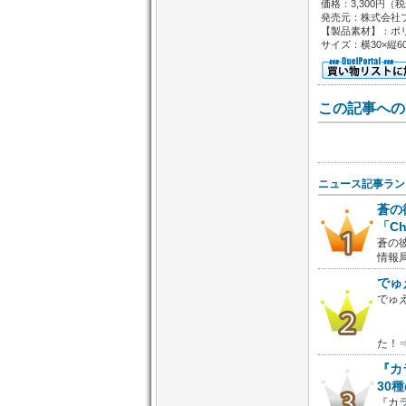
価格：3,300円（
発売元：株式会社
【製品素材】：ポ
サイズ：横30×縦
この記事への
ニュース記事ラン
蒼の
「C
蒼の彼
情報局
でゅ
でゅ
た！
『カ
30
『カラ