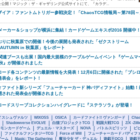
を公開！マジック：ザ・ギャザリング公式サイトにて、『カラデ...
ザイア：ファントムトリガー参戦決定！「ChaosTCG情報局～第78回
Gメーカー＆ショップが横浜に集結！カードゲームエキスポ2016 開催中
ぶりに秋葉原での開催！今後の展開も発表された「ゼクストリーム
7.AUTUMN in 秋葉原」をレポート
G関連ブースも出展！国内最大規模のテーブルゲームイベント『ゲームマ
16秋』が開催されました
ロード各コンテンツの最新情報を大発表！12月6日に開催された「ブシ
発表会」をレポート！
ィファイト新シリーズ「フューチャーカード 神バディファイト」始動！
開された発表会が開催されました
ロードスリーブコレクションハイグレードに『ステラソラ』が登場！
｜
｜
｜
｜
イスシュヴァルツ
WIXOSS
OSICA
カードファイト!! ヴァンガード
Cha
｜
｜
｜
｜
Shadowverse EVOLVE
白猫プロジェクトTCG
戦国大戦TCG
Z/X -Zil
｜
｜
｜
｜
ジモンカードゲーム
デュエル・マスターズ
NOVA
バトルスピリッツ
ビ
｜
｜
｜
ファイナルファンタジーTCG
Force of Will
フューチャーカード バディフ
｜
｜
｜
｜
ゲーム
Magic: The Gathering
魔法少女 ザ・デュエル
遊戯王OCG
遊戯