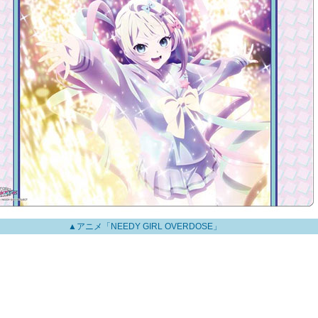
▲アニメ「NEEDY GIRL OVERDOSE」