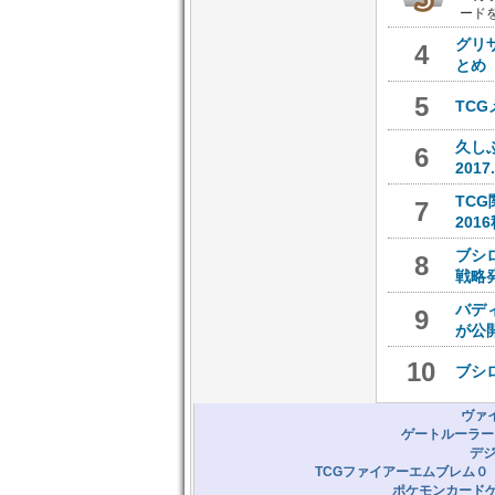
ード
グリ
4
とめ
5
TC
久し
6
201
TC
7
20
ブシ
8
戦略
バデ
9
が公
10
ブシ
ヴァ
ゲートルーラー
デ
TCGファイアーエムブレム０
ポケモンカード