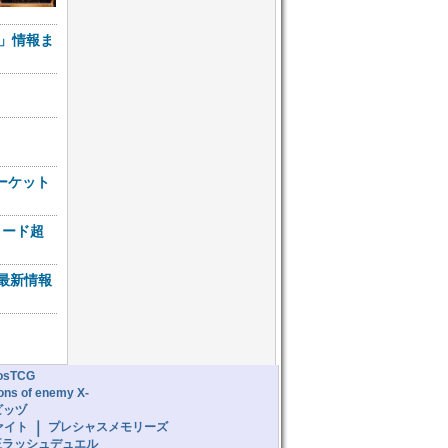
～」情報ま
！
ーケット
ロード超
最新情報
osTCG
lions of enemy X-
ビッヅ
｜
ァイト
プレシャスメモリーズ
王ラッシュデュエル