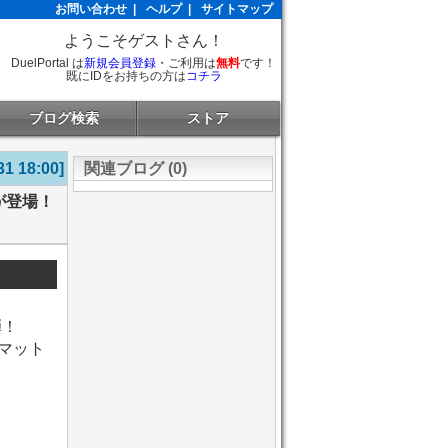
お問い合わせ
|
ヘルプ
|
サイトマップ
ようこそゲストさん！
DuelPortal は
新規会員登録
・ご利用は
無料
です！
既にIDをお持ちの方は
コチラ
ブログ検索
ストア
31 18:00]
関連ブログ (0)
』が登場！
弾！
ーマット