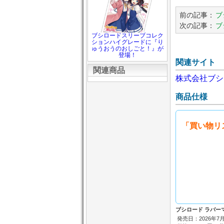
前の記事：
ブ
次の記事：
ブ
ブシロードスリーブコレク
ションハイグレードに『り
ゅうおうのおしごと！』が
登場！
関連サイト
関連商品
株式会社ブシ
商品仕様
「買い物リ
ブシロード ラバーマット
発売日：2026年7月