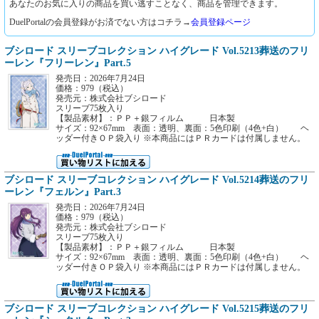
あなたのお気に入りの商品を買い逃すことなく、商品を管理できます。
DuelPortalの会員登録がお済でない方はコチラ→
会員登録ページ
ブシロード スリーブコレクション ハイグレード Vol.5213葬送のフリ
ーレン『フリーレン』Part.5
発売日：2026年7月24日
価格：979（税込）
発売元：株式会社ブシロード
スリーブ75枚入り
【製品素材】：ＰＰ＋銀フィルム 日本製
サイズ：92×67mm 表面：透明、裏面：5色印刷（4色+白） ヘ
ッダー付きＯＰ袋入り ※本商品にはＰＲカードは付属しません。
ブシロード スリーブコレクション ハイグレード Vol.5214葬送のフリ
ーレン『フェルン』Part.3
発売日：2026年7月24日
価格：979（税込）
発売元：株式会社ブシロード
スリーブ75枚入り
【製品素材】：ＰＰ＋銀フィルム 日本製
サイズ：92×67mm 表面：透明、裏面：5色印刷（4色+白） ヘ
ッダー付きＯＰ袋入り ※本商品にはＰＲカードは付属しません。
ブシロード スリーブコレクション ハイグレード Vol.5215葬送のフリ