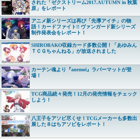
された「ゼクストリーム2017.AUTUMN in 秋葉
原」をレポート
アニメ新シリーズは再び「先導アイチ」の物
語！カードファイト!! ヴァンガード新シリーズ
制作発表会をレポート！
SHIROBAKO収録カード多数公開！「あゆみん
ＴＣＧちゃんねる」が放送されました
カーテン魂より『anemoi』ラバーマットが登
場！
TCG商品続々発売！12月の発売情報をチェック
しよう！
八王子をアソビ尽くせ！TCGメーカーも多数出
展した８はちアソビをレポート！