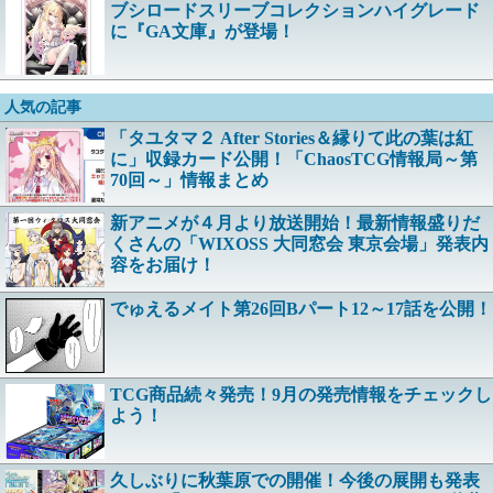
ブシロードスリーブコレクションハイグレード
に『GA文庫』が登場！
人気の記事
「タユタマ２ After Stories＆縁りて此の葉は紅
に」収録カード公開！「ChaosTCG情報局～第
70回～」情報まとめ
新アニメが４月より放送開始！最新情報盛りだ
くさんの「WIXOSS 大同窓会 東京会場」発表内
容をお届け！
でゅえるメイト第26回Bパート12～17話を公開！
TCG商品続々発売！9月の発売情報をチェックし
よう！
久しぶりに秋葉原での開催！今後の展開も発表