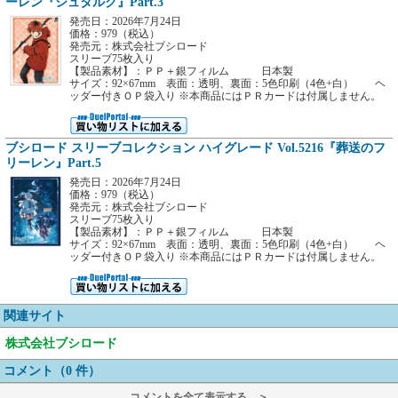
ーレン『シュタルク』Part.3
発売日：2026年7月24日
価格：979（税込）
発売元：株式会社ブシロード
スリーブ75枚入り
【製品素材】：ＰＰ＋銀フィルム 日本製
サイズ：92×67mm 表面：透明、裏面：5色印刷（4色+白） ヘ
ッダー付きＯＰ袋入り ※本商品にはＰＲカードは付属しません。
ブシロード スリーブコレクション ハイグレード Vol.5216『葬送のフ
リーレン』Part.5
発売日：2026年7月24日
価格：979（税込）
発売元：株式会社ブシロード
スリーブ75枚入り
【製品素材】：ＰＰ＋銀フィルム 日本製
サイズ：92×67mm 表面：透明、裏面：5色印刷（4色+白） ヘ
ッダー付きＯＰ袋入り ※本商品にはＰＲカードは付属しません。
関連サイト
株式会社ブシロード
コメント（0 件）
コメントを全て表示する ＞