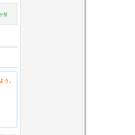
が登
よう。