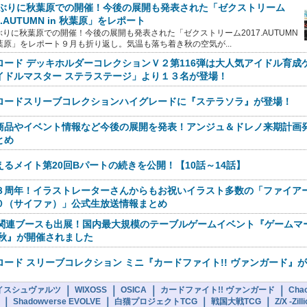
ぶりに秋葉原での開催！今後の展開も発表された「ゼクストリーム
7.AUTUMN in 秋葉原」をレポート
ぶりに秋葉原での開催！今後の展開も発表された「ゼクストリーム2017.AUTUMN
秋葉原」をレポート９月も折り返し。気温も落ち着き秋の空気が...
ロード デッキホルダーコレクションＶ２第116弾は大人気アイドル育成
イドルマスター ステラステージ」より１３名が登場！
ロードスリーブコレクションハイグレードに『ステラソラ』が登場！
商品やイベント情報など今後の展開を発表！アンジュ＆ドレノ来期計画発
とめ
えるメイト第20回Bパートの続きを公開！【10話～14話】
３周年！イラストレーターさんからもお祝いイラスト多数の「ファイア
０（サイファ）」公式生放送情報まとめ
G関連ブースも出展！国内最大規模のテーブルゲームイベント『ゲームマ
16秋』が開催されました
ロード スリーブコレクション ミニ『カードファイト!! ヴァンガード』
｜
｜
｜
｜
イスシュヴァルツ
WIXOSS
OSICA
カードファイト!! ヴァンガード
Cha
｜
｜
｜
｜
Shadowverse EVOLVE
白猫プロジェクトTCG
戦国大戦TCG
Z/X -Zil