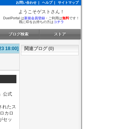
お問い合わせ
|
ヘルプ
|
サイトマップ
ようこそゲストさん！
DuelPortal は
新規会員登録
・ご利用は
無料
です！
既にIDをお持ちの方は
コチラ
ブログ検索
ストア
23 18:00]
関連ブログ (0)
E」公式
されたス
ロカロ
がセッ