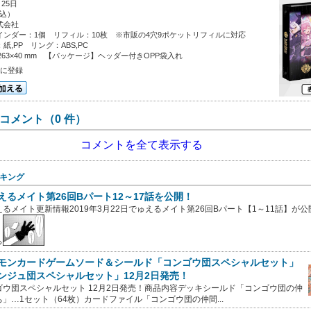
25日
税込）
式会社
ンダー：1個 リフィル：10枚 ※市販の4穴9ポケットリフィルに対応
,PP リング：ABS,PC
263×40 mm 【パッケージ】ヘッダー付きOPP袋入れ
に登録
コメント（0 件）
コメントを全て表示する
キング
えるメイト第26回Bパート12～17話を公開！
えるメイト更新情報2019年3月22日でゅえるメイト第26回Bパート【1～11話】が
⇒
モンカードゲームソード＆シールド「コンゴウ団スペシャルセット」
ンジュ団スペシャルセット」12月2日発売！
ゴウ団スペシャルセット 12月2日発売！商品内容デッキシールド「コンゴウ団の仲
ち」…1セット（64枚）カードファイル「コンゴウ団の仲間...