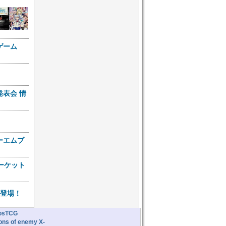
ゲーム
表会 情
ーエムブ
ーケット
が登場！
osTCG
lions of enemy X-