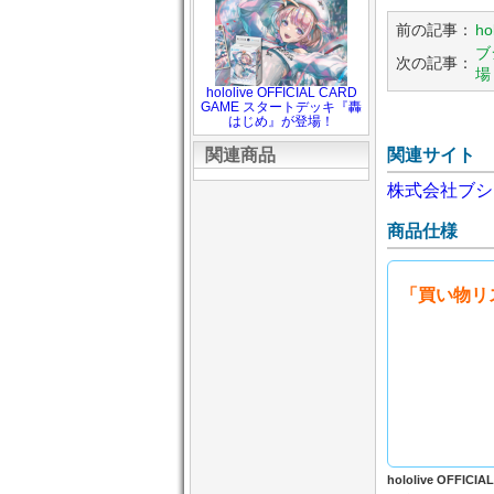
前の記事：
h
ブ
次の記事：
場
hololive OFFICIAL CARD
GAME スタートデッキ『轟
はじめ』が登場！
関連商品
関連サイト
株式会社ブシ
商品仕様
「買い物リ
hololive OFFI