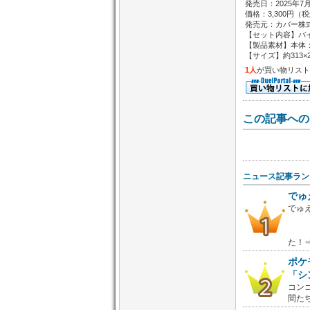
発売日：2025年7月
価格：3,300円（
発売元：カバー株
【セット内容】バイ
【製品素材】本体：紙
【サイズ】約313×
1人
が買い物リスト
この記事への
ニュース記事ラン
でゅ
でゅ
た！
ポケ
「シ
コン
間た