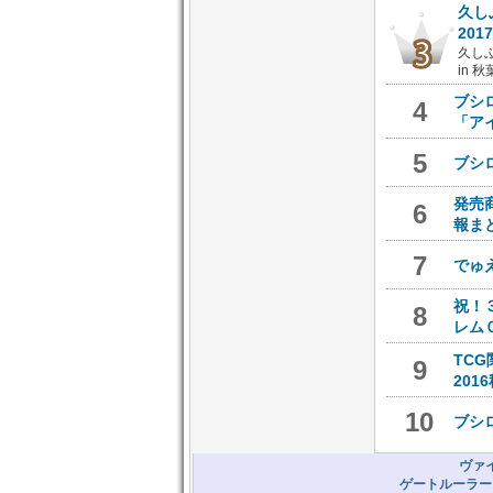
久し
201
久し
in 
ブシ
4
「ア
5
ブシ
発売
6
報ま
7
でゅ
祝！
8
レム
TC
9
20
10
ブシ
ヴァ
ゲートルーラー