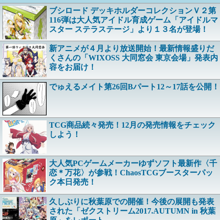
ブシロード デッキホルダーコレクションＶ２第
116弾は大人気アイドル育成ゲーム「アイドルマ
スター ステラステージ」より１３名が登場！
新アニメが４月より放送開始！最新情報盛りだ
くさんの「WIXOSS 大同窓会 東京会場」発表内
容をお届け！
でゅえるメイト第26回Bパート12～17話を公開！
TCG商品続々発売！12月の発売情報をチェック
しよう！
大人気PCゲームメーカーゆずソフト最新作〈千
恋＊万花〉が参戦！ChaosTCGブースターパッ
ク本日発売！
久しぶりに秋葉原での開催！今後の展開も発表
された「ゼクストリーム2017.AUTUMN in 秋葉