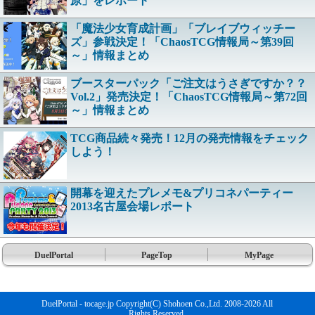
原」をレポート
「魔法少女育成計画」「ブレイブウィッチー
ズ」参戦決定！「ChaosTCG情報局～第39回
～」情報まとめ
ブースターパック「ご注文はうさぎですか？？
Vol.2」発売決定！「ChaosTCG情報局～第72回
～」情報まとめ
TCG商品続々発売！12月の発売情報をチェック
しよう！
開幕を迎えたプレメモ&プリコネパーティー
2013名古屋会場レポート
DuelPortal
PageTop
MyPage
DuelPortal - tocage.jp Copyright(C) Shohoen Co.,Ltd. 2008-2026 All
Rights Reserved.