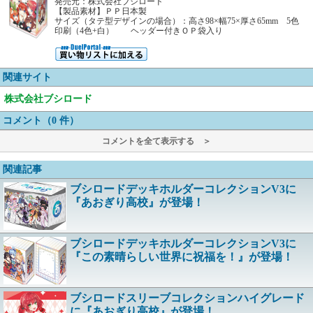
発売元：株式会社ブシロード
【製品素材】ＰＰ日本製
サイズ（タテ型デザインの場合）：高さ98×幅75×厚さ65mm 5色
印刷（4色+白） ヘッダー付きＯＰ袋入り
関連サイト
株式会社ブシロード
コメント（0 件）
コメントを全て表示する ＞
関連記事
ブシロードデッキホルダーコレクションV3に
『あおぎり高校』が登場！
ブシロードデッキホルダーコレクションV3に
『この素晴らしい世界に祝福を！』が登場！
ブシロードスリーブコレクションハイグレード
に『あおぎり高校』が登場！