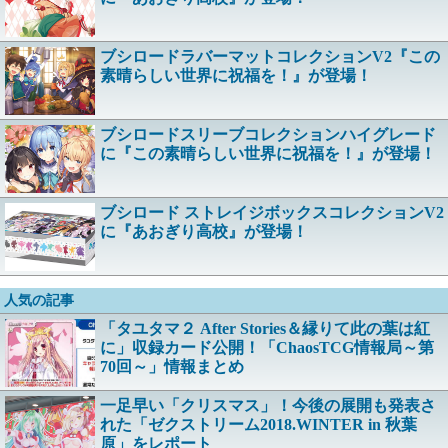
ブシロードラバーマットコレクションV2『この
素晴らしい世界に祝福を！』が登場！
ブシロードスリーブコレクションハイグレード
に『この素晴らしい世界に祝福を！』が登場！
ブシロード ストレイジボックスコレクションV2
に『あおぎり高校』が登場！
人気の記事
「タユタマ２ After Stories＆縁りて此の葉は紅
に」収録カード公開！「ChaosTCG情報局～第
70回～」情報まとめ
一足早い「クリスマス」！今後の展開も発表さ
れた「ゼクストリーム2018.WINTER in 秋葉
原」をレポート