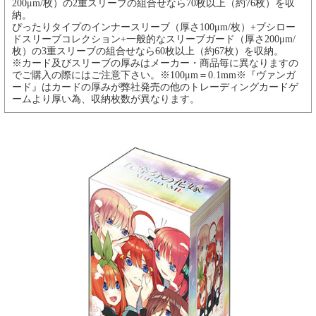
200μm/枚）の2重スリーブの組合せなら70枚以上（約76枚）を収
納。
ぴったりタイプのインナースリーブ（厚さ100μm/枚）+ブシロー
ドスリーブコレクション+一般的なスリーブガード（厚さ200μm/
枚）の3重スリーブの組合せなら60枚以上（約67枚）を収納。
※カード及びスリーブの厚みはメーカー・商品毎に異なりますの
でご購入の際にはご注意下さい。※100μm＝0.1mm※『ヴァンガ
ード』はカードの厚みが弊社発売の他のトレーディングカードゲ
ームより厚い為、収納枚数が異なります。