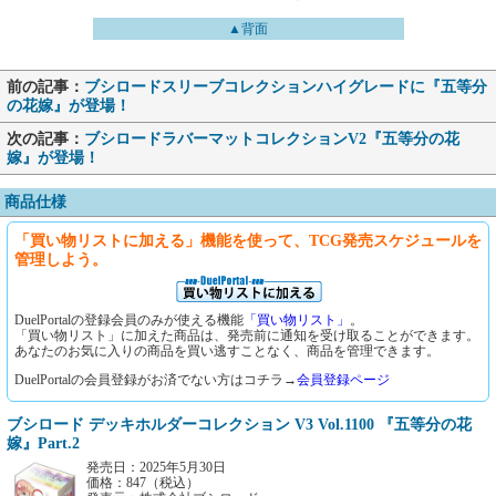
▲背面
前の記事：
ブシロードスリーブコレクションハイグレードに『五等分
の花嫁』が登場！
次の記事：
ブシロードラバーマットコレクションV2『五等分の花
嫁』が登場！
商品仕様
「買い物リストに加える」機能を使って、TCG発売スケジュールを
管理しよう。
DuelPortalの登録会員のみが使える機能
「買い物リスト」
。
「買い物リスト」に加えた商品は、発売前に通知を受け取ることができます。
あなたのお気に入りの商品を買い逃すことなく、商品を管理できます。
DuelPortalの会員登録がお済でない方はコチラ→
会員登録ページ
ブシロード デッキホルダーコレクション V3 Vol.1100 『五等分の花
嫁』Part.2
発売日：2025年5月30日
価格：847（税込）