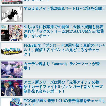
でゅえるメイト第26回Bパート12～17話を公開！
久しぶりに秋葉原での開催！今後の展開も発表
された「ゼクストリーム2017.AUTUMN in 秋葉
原」をレポート
FRESH!で「ブシロード10周年祭！直前スペシャ
ル！」配信！各イベントの見どころをチェッ
ク！
カーテン魂より『anemoi』ラバーマットが登
場！
アニメ新シリーズは再び「先導アイチ」の物
語！カードファイト!! ヴァンガード新シリーズ
制作発表会をレポート！
TCG商品続々発売！9月の発売情報をチェックし
よう！