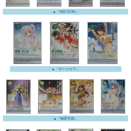
▲『WIZ-DOM』
▲『ダークロア』
▲『極星帝国』