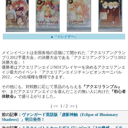
▲『イレイザー』
メインイベントは全国各地の店舗にて開かれた「アクエリアングラン
プリ2012予選大会」の決勝大会である「アクエリアングランプリ2012
決勝大会」！
優勝者はアクエリアンエイジNO1プレイヤーを決めるアクエリアンエ
イジ最大のイベント「アクエリアンエイジチャンピオンカーニバル
2012」 への出場権を獲得できます。
その他にも、対戦数に応じて景品のもらえる
『アクエリランブル』
や、まだアクエリアンエイジを遊んだことの無い人に向けた
『初心者
体験会』
で盛り上がりました。
( << 1 / 2
>>
)
前の記事：
ヴァンガード英語版「虚影神触（Eclipse of Illusionary
Shadows）」明日発売！