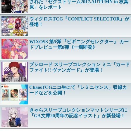
された「ゼクストリーム2017.AUTUMN in 秋葉
原」をレポート
ウィクロスTCG『CONFLICT SELECTOR』が
登場！
WIXOSS 第5弾 『ビギニングセレクター』 カー
ドプレビュー第8弾《一燭即発》
ブシロード スリーブコレクション ミニ『カード
ファイト!! ヴァンガード』が登場！
ChaosTCGニコ生にて「レミニセンス」収録カ
ードなどを公開！
きゃらスリーブコレクションマットシリーズに
『GA文庫20周年の記念イラスト』が新登場！