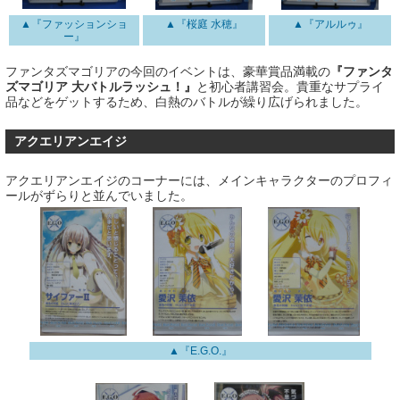
▲『ファッションショ
▲『桜庭 水穂』
▲『アルルゥ』
ー』
ファンタズマゴリアの今回のイベントは、豪華賞品満載の
『ファンタ
ズマゴリア 大バトルラッシュ！』
と初心者講習会。貴重なサプライ
品などをゲットするため、白熱のバトルが繰り広げられました。
アクエリアンエイジ
アクエリアンエイジのコーナーには、メインキャラクターのプロフィ
ールがずらりと並んでいました。
▲『E.G.O.』