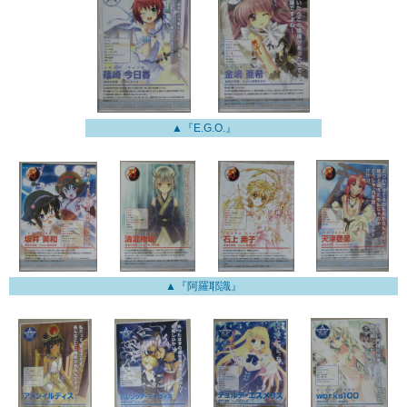
▲『E.G.O.』
▲『阿羅耶識』