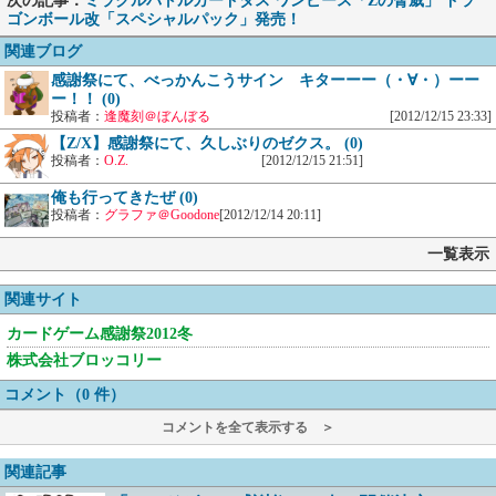
次の記事：
ミラクルバトルカードダス ワンピース「Zの脅威」 ドラ
ゴンボール改「スペシャルパック」発売！
関連ブログ
感謝祭にて、べっかんこうサイン キターーー（・∀・）ーー
ー！！ (0)
投稿者：
逢魔刻＠ぼんぼる
[2012/12/15 23:33]
【Z/X】感謝祭にて、久しぶりのゼクス。 (0)
投稿者：
O.Z.
[2012/12/15 21:51]
俺も行ってきたぜ (0)
投稿者：
グラファ＠Goodone
[2012/12/14 20:11]
一覧表示
関連サイト
カードゲーム感謝祭2012冬
株式会社ブロッコリー
コメント（0 件）
コメントを全て表示する ＞
関連記事