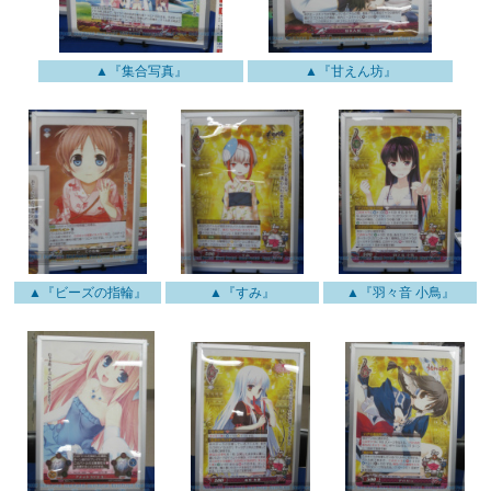
▲『集合写真』
▲『甘えん坊』
▲『ビーズの指輪』
▲『すみ』
▲『羽々音 小鳥』