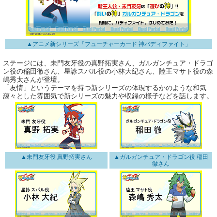
▲アニメ新シリーズ「フューチャーカード 神バディファイト」
ステージには、未門友牙役の真野拓実さん、ガルガンチュア・ドラゴ
ン役の稲田徹さん、星詠スバル役の小林大紀さん、陸王マサト役の森
嶋秀太さんが登壇。
「友情」というテーマを持つ新シリーズの体現するかのような和気
藹々とした雰囲気で新シリーズの魅力や収録の様子などを話します。
▲未門友牙役 真野拓実さん
▲ガルガンチュア・ドラゴン役 稲田
徹さん