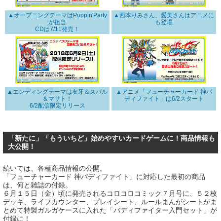
▲オープニングテーマはPoppin'Party
▲西本りみさん、愛美さんはアニメに
が担当
も登場
CDは7/11発売！
▲エンディングテーマは友牙＆スバル
▲アニメ「フューチャーカード 神バ
＆マサト！
ディファイト」は6/2スタート
6/2配信限定リリース
「新たに」「もういちど」始めやすいカードゲームに！商品情報も
大公開！
続いては、各種商品情報の公開。
「フューチャーカード 神バディファイト」に対応した最初の商品
は、何と雑誌の付録。
６月１５日（金）頃に発売されるコロコロコミック７月号に、５２枚
デッキ、ライフカウンター、プレイシート、ルールまんがシートがま
とめて特製ガルガケースに入れた「バディファイター入門セット」が
付録に！