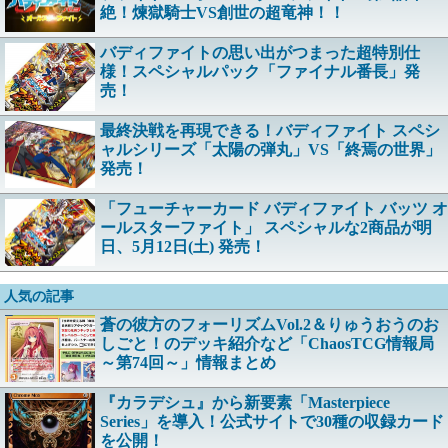
絶！煉獄騎士VS創世の超竜神！！
バディファイトの思い出がつまった超特別仕
様！スペシャルパック「ファイナル番長」発
売！
最終決戦を再現できる！バディファイト スペシ
ャルシリーズ「太陽の弾丸」VS「終焉の世界」
発売！
「フューチャーカード バディファイト バッツ オ
ールスターファイト」 スペシャルな2商品が明
日、5月12日(土) 発売！
人気の記事
蒼の彼方のフォーリズムVol.2＆りゅうおうのお
しごと！のデッキ紹介など「ChaosTCG情報局
～第74回～」情報まとめ
『カラデシュ』から新要素「Masterpiece
Series」を導入！公式サイトで30種の収録カード
を公開！