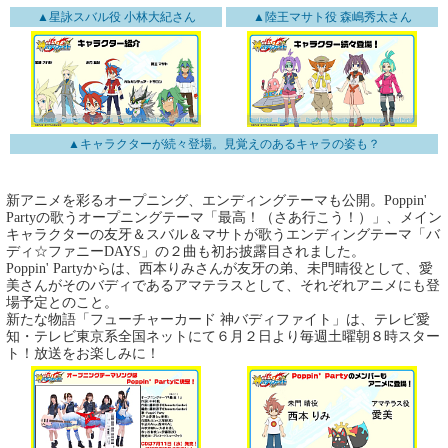
▲星詠スバル役 小林大紀さん
▲陸王マサト役 森嶋秀太さん
▲キャラクターが続々登場。見覚えのあるキャラの姿も？
新アニメを彩るオープニング、エンディングテーマも公開。Poppin'
Partyの歌うオープニングテーマ「最高！（さあ行こう！）」、メイン
キャラクターの友牙＆スバル＆マサトが歌うエンディングテーマ「バ
ディ☆ファニーDAYS」の２曲も初お披露目されました。
Poppin' Partyからは、西本りみさんが友牙の弟、未門晴役として、愛
美さんがそのバディであるアマテラスとして、それぞれアニメにも登
場予定とのこと。
新たな物語「フューチャーカード 神バディファイト」は、テレビ愛
知・テレビ東京系全国ネットにて６月２日より毎週土曜朝８時スター
ト！放送をお楽しみに！