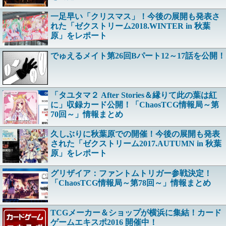
一足早い「クリスマス」！今後の展開も発表さ
れた「ゼクストリーム2018.WINTER in 秋葉
原」をレポート
でゅえるメイト第26回Bパート12～17話を公開！
「タユタマ２ After Stories＆縁りて此の葉は紅
に」収録カード公開！「ChaosTCG情報局～第
70回～」情報まとめ
久しぶりに秋葉原での開催！今後の展開も発表
された「ゼクストリーム2017.AUTUMN in 秋葉
原」をレポート
グリザイア：ファントムトリガー参戦決定！
「ChaosTCG情報局～第78回～」情報まとめ
TCGメーカー＆ショップが横浜に集結！カード
ゲームエキスポ2016 開催中！