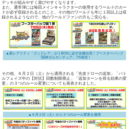
デッキが組みやすく遊びやすくなります。
また、通常弾には毎回メインキャラクターの使用するワールドのカー
ドが必ず収録されるとのこと。その他のワールドも年に１回以上は収
録されるようなので、他のワールドファンの方もご安心を。
▲新レアリティ「ゴッドレア」が１BOXに必ず全種出現！ブースターパック
「闘神ガルガンチュア」7/5発売！
その他、６月２日（土）から適用される「先攻ドローの追加」「バト
ルフェイズ中の【対抗】回数制限廃止」「追加ターンを得る効果の変
更」の３つのルール変更についても発表されました。
▲６月２日（土）から３つのルール変更を適用