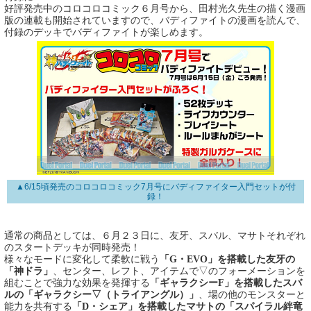
好評発売中のコロコロコミック６月号から、田村光久先生の描く漫画
版の連載も開始されていますので、バディファイトの漫画を読んで、
付録のデッキでバディファイトが楽しめます。
▲6/15頃発売のコロコロコミック7月号にバディファイター入門セットが付
録！
通常の商品としては、６月２３日に、友牙、スバル、マサトそれぞれ
のスタートデッキが同時発売！
様々なモードに変化して柔軟に戦う
「G・EVO」を搭載した友牙の
「神ドラ」
、センター、レフト、アイテムで▽のフォーメーションを
組むことで強力な効果を発揮する
「ギャラクシーF」を搭載したスバ
ルの「ギャラクシー▽（トライアングル）」
、場の他のモンスターと
能力を共有する
「D・シェア」を搭載したマサトの「スパイラル絆竜