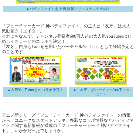
▲バディファイト史上初 特製マリノスデッキ登場！
「フューチャーカード 神バディファイト」の主人公「友牙」は大人
気動画クリエイター。
それにちなんで、チャンネル登録者600万人超の大人気YouTuberはじ
めしゃちょーとのコラボも決定！
「友牙」自身もFacerigを用いたバーチャルYouTuberとして登場予定と
のことです。
▲人気YouTuberとのコラボ決定！
▲「友牙」がバーチャルYouTuber
に！？
アニメ新シリーズ「フューチャーカード 神バディファイト」の情報
から、ユニークなスタートデッキ、多彩なコラボ情報などバディファ
イトに関する新情報が満載の「フューチャーカード 神バディファイ
ト」、いかがだったでしょうか。