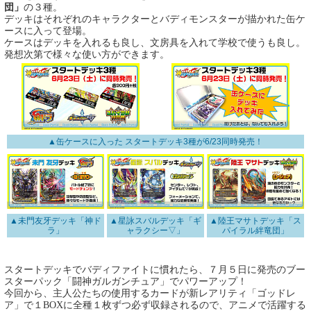
団」
の３種。
デッキはそれぞれのキャラクターとバディモンスターが描かれた缶ケ
ースに入って登場。
ケースはデッキを入れるも良し、文房具を入れて学校で使うも良し。
発想次第で様々な使い方ができます。
▲缶ケースに入った スタートデッキ3種が6/23同時発売！
▲未門友牙デッキ「神ド
▲星詠スバルデッキ「ギ
▲陸王マサトデッキ「ス
ラ」
ャラクシー▽」
パイラル絆竜団」
スタートデッキでバディファイトに慣れたら、７月５日に発売のブー
スターパック「闘神ガルガンチュア」でパワーアップ！
今回から、主人公たちの使用するカードが新レアリティ「ゴッドレ
ア」で１BOXに全種１枚ずつ必ず収録されるので、アニメで活躍する