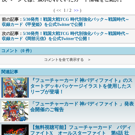
( << 1 / 2
>>
)
前の記事：
5/30発売！戦国大戦TCG 時代別強化パック～戦国時代～
収録カード《甲斐姫》を公式Twitterで公開！
次の記事：
5/30発売！戦国大戦TCG 時代別強化パック～戦国時代～
収録カード《岡部元信》を公式Twitterで公開！
コメント（0 件）
コメントを全て表示する ＞
関連記事
『フューチャーカード 神バディファイト』のス
タートデッキパッケージイラストを使用したス
リーブが登場！
「フューチャーカード 神バディファイト 」発表
会開催のご報告
【無料視聴可能】フューチャーカード バディ
ファイトX オールスターファイト 第6話 壮