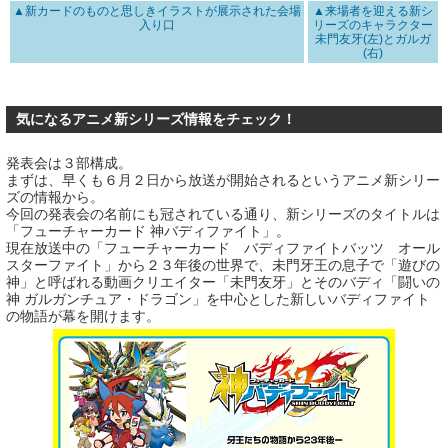
▲新カードのものと思しきイラストが展示された会場
▲来場者を迎える新シ
入り口
リーズのキャラクター
未門友牙(左)とガルガ
(右)
気になるアニメ新シリーズ情報をチェック！
発表会は３部構成。
まずは、早くも６月２日から放送が開始されるというアニメ新シリー
ズの情報から。
今回の発表会の名前にも冠されている通り、新シリーズのタイトルは
「フューチャーカード 神バディファイト」。
現在放送中の「フューチャーカード バディファイトバッツ オール
スターファイト」から２３年後の世界で、未門牙王の息子で「遊びの
神」と呼ばれる動画クリエイター「未門友牙」とそのバディ「闘いの
神 ガルガンチュア・ドラゴン」を中心とした新しいバディファイト
の物語が幕を開けます。