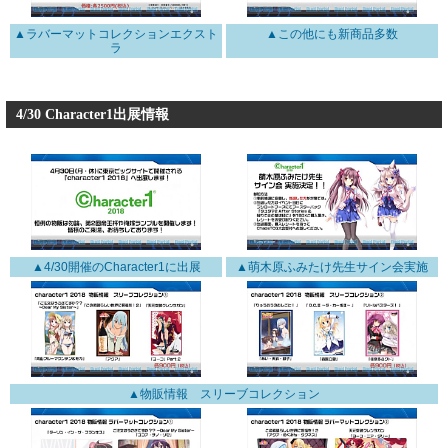
▲ラバーマットコレクションエクスト
▲この他にも新商品多数
ラ
4/30 Character1出展情報
▲4/30開催のCharacter1に出展
▲萌木原ふみたけ先生サイン会実施
▲物販情報 スリーブコレクション