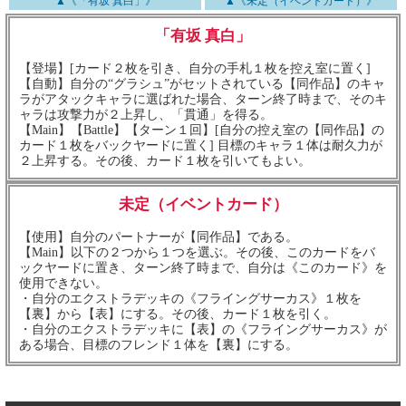
▲《「有坂 真白」》
▲《未定（イベントカード）》
「有坂 真白」
【登場】[カード２枚を引き、自分の手札１枚を控え室に置く]
【自動】自分の“グラシュ”がセットされている【同作品】のキャ
ラがアタックキャラに選ばれた場合、ターン終了時まで、そのキ
ャラは攻撃力が２上昇し、「貫通」を得る。
【Main】【Battle】【ターン１回】[自分の控え室の【同作品】の
カード１枚をバックヤードに置く] 目標のキャラ１体は耐久力が
２上昇する。その後、カード１枚を引いてもよい。
未定（イベントカード）
【使用】自分のパートナーが【同作品】である。
【Main】以下の２つから１つを選ぶ。その後、このカードをバ
ックヤードに置き、ターン終了時まで、自分は《このカード》を
使用できない。
・自分のエクストラデッキの《フライングサーカス》１枚を
【裏】から【表】にする。その後、カード１枚を引く。
・自分のエクストラデッキに【表】の《フライングサーカス》が
ある場合、目標のフレンド１体を【裏】にする。