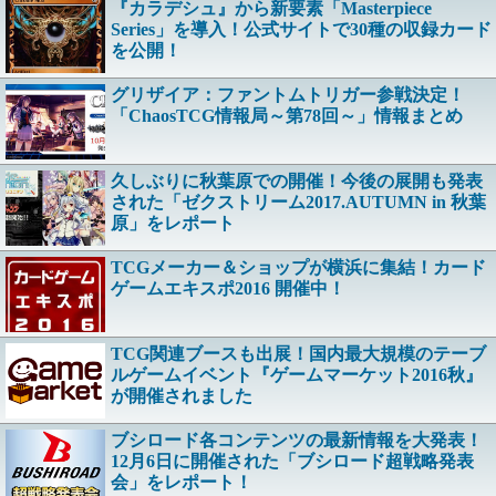
『カラデシュ』から新要素「Masterpiece
Series」を導入！公式サイトで30種の収録カード
を公開！
グリザイア：ファントムトリガー参戦決定！
「ChaosTCG情報局～第78回～」情報まとめ
久しぶりに秋葉原での開催！今後の展開も発表
された「ゼクストリーム2017.AUTUMN in 秋葉
原」をレポート
TCGメーカー＆ショップが横浜に集結！カード
ゲームエキスポ2016 開催中！
TCG関連ブースも出展！国内最大規模のテーブ
ルゲームイベント『ゲームマーケット2016秋』
が開催されました
ブシロード各コンテンツの最新情報を大発表！
12月6日に開催された「ブシロード超戦略発表
会」をレポート！