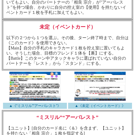
いてもよい。自分のパートナーの「相良 宗介」が“アーバレス
ト”を持つ場合、かわりに自分の控え室の【使用】を持たないイ
ベントカード１枚を手札に加えてもよい。
未定（イベントカード）
以下の２つから１つを選ぶ。その後、ターン終了時まで、自分は
《このカード》を使用できない。
【Main】自分の手札のキャラカード１枚を控え室に置いてもよ
い。そうした場合、目標のフレンド１体を【裏】にする。
【Battle】このターン中アタックキャラに選ばれていない自分の
パートナーを「レスト」から「スタンド」にする。
▲《“ミスリル”“アーバレスト”》
▲《未定（イベントカード）》
“ミスリル”“アーバレスト”
【ユニット】[自分のカード名に《＆》を含まず、【ユニット】
を持たない「相良 宗介」１枚を指定する]