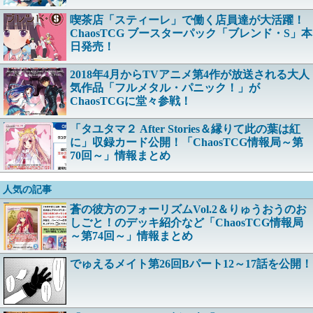
喫茶店「スティーレ」で働く店員達が大活躍！
ChaosTCG ブースターパック「ブレンド・S」本
日発売！
2018年4月からTVアニメ第4作が放送される大人
気作品「フルメタル・パニック！」が
ChaosTCGに堂々参戦！
「タユタマ２ After Stories＆縁りて此の葉は紅
に」収録カード公開！「ChaosTCG情報局～第
70回～」情報まとめ
人気の記事
蒼の彼方のフォーリズムVol.2＆りゅうおうのお
しごと！のデッキ紹介など「ChaosTCG情報局
～第74回～」情報まとめ
でゅえるメイト第26回Bパート12～17話を公開！