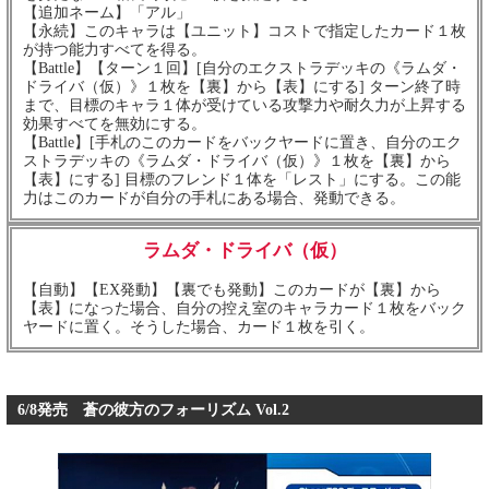
【追加ネーム】「アル」
【永続】このキャラは【ユニット】コストで指定したカード１枚
が持つ能力すべてを得る。
【Battle】【ターン１回】[自分のエクストラデッキの《ラムダ・
ドライバ（仮）》１枚を【裏】から【表】にする] ターン終了時
まで、目標のキャラ１体が受けている攻撃力や耐久力が上昇する
効果すべてを無効にする。
【Battle】[手札のこのカードをバックヤードに置き、自分のエク
ストラデッキの《ラムダ・ドライバ（仮）》１枚を【裏】から
【表】にする] 目標のフレンド１体を「レスト」にする。この能
力はこのカードが自分の手札にある場合、発動できる。
ラムダ・ドライバ（仮）
【自動】【EX発動】【裏でも発動】このカードが【裏】から
【表】になった場合、自分の控え室のキャラカード１枚をバック
ヤードに置く。そうした場合、カード１枚を引く。
6/8発売 蒼の彼方のフォーリズム Vol.2