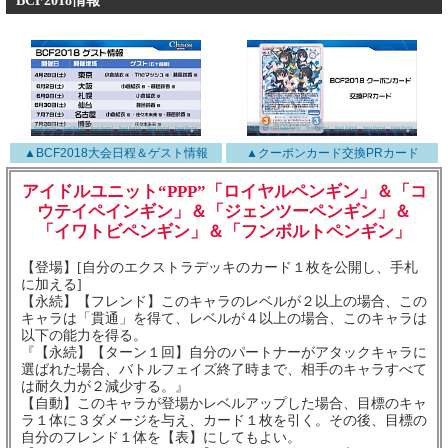
BCF2018情報
▲BCF2018大会日程＆ゲスト情報
▲クーポンカード交換PRカード
アイドルユニット“PPP”「ロイヤルペンギン」＆「コ
ウテイペインギン」＆「ジェンツーペンギン」＆
「イワトビペンギン」＆「フンボルトペンギン」
【登場】[自分のエクストラデッキのカード１枚を公開し、手札
に加える]
【永続】【フレンド】このキャラのレベルが２以上の場合、この
キャラは「貫通」を得て、レベルが４以上の場合、このキャラは
以下の能力を得る。
『【永続】【ターン１回】自分のパートナーがアタックキャラに
選ばれた場合、バトルフェイズ終了時まで、相手のキャラすべて
は耐久力が２減少する。』
【自動】このキャラが登場かレベルアップした場合、目標のキャ
ラ１体に３ダメージを与え、カード１枚を引く。その後、目標の
自分のフレンド１体を【表】にしてもよい。