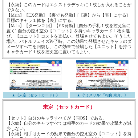
【永続】このカードはエクストラデッキに１枚しか入れることが
できない。
【Main】【EX発動】【裏でも発動】[【裏】から【表】にする]
目標のキャラ１体を【表】にする。
【Main】【ターン２回】【EX発動】[自分の手札１枚を控え室に
置く] 自分の控え室の【ユニット】を持つキャラカード１枚を選
び、【ユニット】コストを支払い、登場させてもよい。そうした
場合、バトルフェイズ終了時、この効果で登場させたキャラのダ
メージすべてを回復し、この効果で登場した【ユニット】を持つ
キャラカード１枚を控え室に置いてもよい。
▲《未定（セットカード）》
▲《“ミスリル”「相良 宗介」》
未定（セットカード）
【セット】自分のキャラすべてが【同OS】である。
【永続】自分のキャラすべては相手のカードの効果で攻撃力が減
少しない。
【永続】相手はカードの効果で自分の控え室の【ユニット】を持