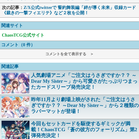
次の記事：
Z/X公式twitterで 誓約舞装編「絆が導く未来」収録カード
《裁きの一撃フィエリテ》など２枚を公開！
関連サイト
ChaosTCG公式サイト
コメント（0 件）
コメントを全て表示する ＞
関連記事
人気劇場アニメ「ご注文はうさぎですか？？ ～
Dear My Sister～」から可愛さがたっぷりつまっ
たカードスリーブ発売決定！
昨年11月より劇場上映がされた「ご注文はうさ
ぎですか？？ ～Dear My Sister～」から２種類の
ラバーマットが登場！
今回もセットカードを駆使するギミックが満
載！ChaosTCG「蒼の彼方のフォーリズム」第2
弾発売決定！