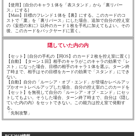
【使用】[自分のキャラ１体を「表スタンド」から「裏リバー
ス」にする]
【Main】目標のフレンド１体を【裏】にする。このカードのコ
ストで「稟」を「裏リバース」にした場合、追加で自分の控え室
の《妄想の末に》以外のカード１枚を手札に加えてもよい。その
後、このカードをバックヤードに置く。
隠していた内の内
【セット】[自分の手札の【同OS】のカード２枚を控え室に置く]
【自動】【ターン１回】相手のキャラがこのキャラの効果で「レ
スト」になった場合、目標の相手のキャラ１体を選ぶ。ターン終
了時まで、相手はその目標をカードの効果で「スタンド」にでき
ない。
【自動】自分の「ルーシア・オブ・エンド」が登場かレベルアッ
プかオートレベルアップした場合、自分の控え室のこのカードを
【セット】を無視して自分の「ルーシア・オブ・エンド」にセッ
トしてもよい。そうした場合、ターン終了時まで、自分は《隠し
ていた内の内》をセットできない。この能力は控え室で発動す
る。
「先制攻撃」