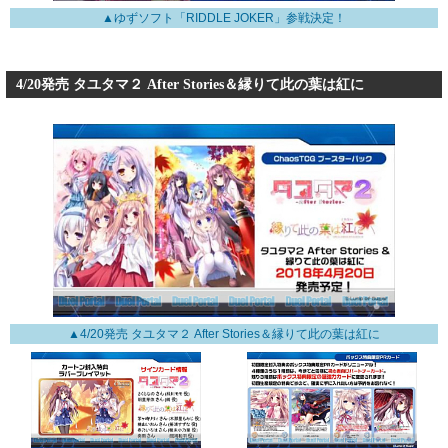
▲ゆずソフト「RIDDLE JOKER」参戦決定！
4/20発売 タユタマ２ After Stories＆縁りて此の葉は紅に
▲4/20発売 タユタマ２ After Stories＆縁りて此の葉は紅に