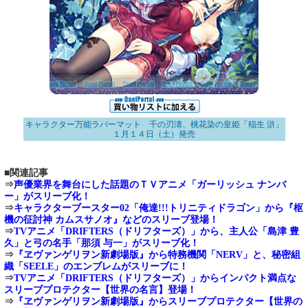
キャラクター万能ラバーマット 千の刃濤、桃花染の皇姫「稲生 滸」
１月１４日（土）発売
■関連記事
⇒
声優業界を舞台にした話題のＴＶアニメ「ガーリッシュ ナンバ
ー」がスリーブ化！
⇒
キャラクターブースター02「俺達!!!トリニティドラゴン」から『枢
機の征討神 カムスサノオ』などのスリーブ登場！
⇒
TVアニメ「DRIFTERS（ドリフターズ）」から、主人公「島津 豊
久」と弓の名手「那須 与一」がスリーブ化！
⇒
『ヱヴァンゲリヲン新劇場版』から特務機関「NERV」と、秘密組
織「SEELE」のエンブレムがスリーブに！
⇒
TVアニメ「DRIFTERS（ドリフターズ）」からインパクト満点な
スリーブプロテクター【世界の名言】登場！
⇒
『ヱヴァンゲリヲン新劇場版』からスリーブプロテクター【世界の