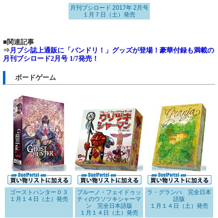
月刊ブシロード 2017年 2月号
１月７日（土）発売
■関連記事
⇒
月ブシ誌上通販に「バンドリ！」グッズが登場！豪華付録も満載の
月刊ブシロード2月号 1/7発売！
ボードゲーム
ゴーストハンター０３
ブルーノ・フェイドゥッ
ラ・グランハ 完全日本
１月１４日（土）発売
ティのウソツキシャーマ
語版
ン 完全日本語版
１月１４日（土）発売
１月１４日（土）発売