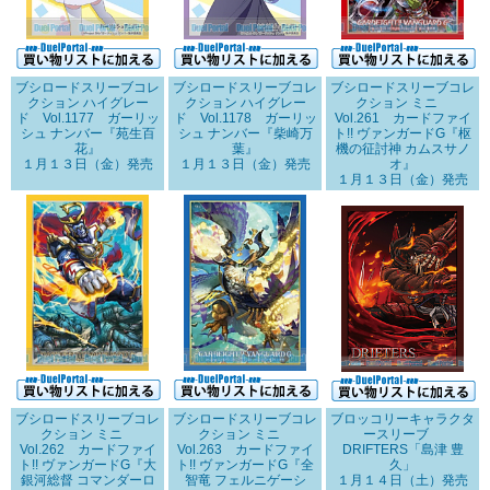
ブシロードスリーブコレ
ブシロードスリーブコレ
ブシロードスリーブコレ
クション ハイグレー
クション ハイグレー
クション ミニ
ド Vol.1177 ガーリッ
ド Vol.1178 ガーリッ
Vol.261 カードファイ
シュ ナンバー『苑生百
シュ ナンバー『柴崎万
ト!! ヴァンガードG『枢
花』
葉』
機の征討神 カムスサノ
１月１３日（金）発売
１月１３日（金）発売
オ』
１月１３日（金）発売
ブシロードスリーブコレ
ブシロードスリーブコレ
ブロッコリーキャラクタ
クション ミニ
クション ミニ
ースリーブ
Vol.262 カードファイ
Vol.263 カードファイ
DRIFTERS「島津 豊
ト!! ヴァンガードG『大
ト!! ヴァンガードG『全
久」
銀河総督 コマンダーロ
智竜 フェルニゲーシ
１月１４日（土）発売