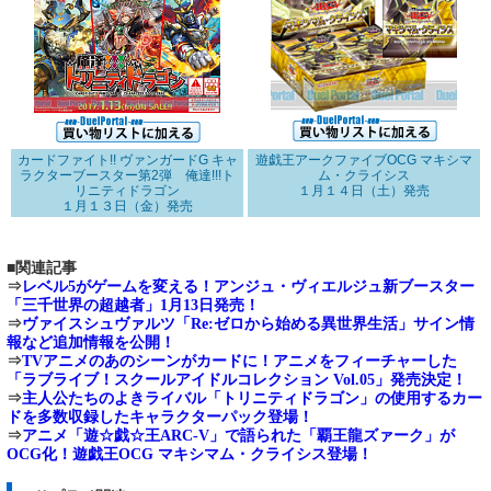
カードファイト!! ヴァンガードG キャ
遊戯王アークファイブOCG マキシマ
ラクターブースター第2弾 俺達!!!ト
ム・クライシス
リニティドラゴン
１月１４日（土）発売
１月１３日（金）発売
■関連記事
⇒
レベル5がゲームを変える！アンジュ・ヴィエルジュ新ブースター
「三千世界の超越者」1月13日発売！
⇒
ヴァイスシュヴァルツ「Re:ゼロから始める異世界生活」サイン情
報など追加情報を公開！
⇒
TVアニメのあのシーンがカードに！アニメをフィーチャーした
「ラブライブ！スクールアイドルコレクション Vol.05」発売決定！
⇒
主人公たちのよきライバル「トリニティドラゴン」の使用するカー
ドを多数収録したキャラクターパック登場！
⇒
アニメ「遊☆戯☆王ARC-V」で語られた「覇王龍ズァーク」が
OCG化！遊戯王OCG マキシマム・クライシス登場！