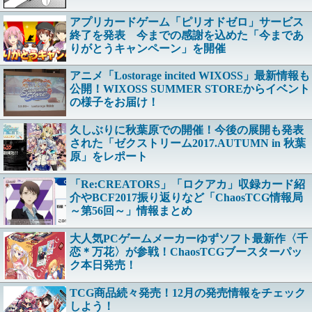
アプリカードゲーム「ピリオドゼロ」サービス
終了を発表 今までの感謝を込めた「今まであ
りがとうキャンペーン」を開催
アニメ「Lostorage incited WIXOSS」最新情報も
公開！WIXOSS SUMMER STOREからイベント
の様子をお届け！
久しぶりに秋葉原での開催！今後の展開も発表
された「ゼクストリーム2017.AUTUMN in 秋葉
原」をレポート
「Re:CREATORS」「ロクアカ」収録カード紹
介やBCF2017振り返りなど「ChaosTCG情報局
～第56回～」情報まとめ
大人気PCゲームメーカーゆずソフト最新作〈千
恋＊万花〉が参戦！ChaosTCGブースターパッ
ク本日発売！
TCG商品続々発売！12月の発売情報をチェック
しよう！