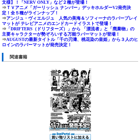
文様】！「NERV ONLY」など２種が登場！
⇒
ＴＶアニメ「ガーリッシュ ナンバー」デッキホルダーV2発売決
定！全５種がラインナップ！
⇒
アンジュ・ヴィエルジュ 人気の美海＆ソフィーナのラバープレイ
マットが テレビアニメのエンドカードイラストで登場！
⇒
「DRIFTERS（ドリフターズ）」から 「漂流者」と「廃棄物」の
主要キャラクターが勢ぞろいする万能ラバーマットが登場！
⇒
AUGUSTの最新タイトル「千の刃濤、桃花染の皇姫」から３人のヒ
ロインのラバーマットが発売決定！
関連書籍