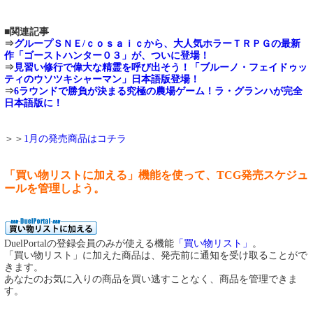
■関連記事
⇒
グループＳＮＥ/ｃｏｓａｉｃから、大人気ホラーＴＲＰＧの最新
作「ゴーストハンター０３」が、ついに登場！
⇒
見習い修行で偉大な精霊を呼び出そう！「ブルーノ・フェイドゥッ
ティのウソツキシャーマン」日本語版登場！
⇒
6ラウンドで勝負が決まる究極の農場ゲーム！ラ・グランハが完全
日本語版に！
＞＞
1月の発売商品はコチラ
「買い物リストに加える」機能を使って、TCG発売スケジュ
ールを管理しよう。
DuelPortalの登録会員のみが使える機能
「買い物リスト」
。
「買い物リスト」に加えた商品は、発売前に通知を受け取ることがで
きます。
あなたのお気に入りの商品を買い逃すことなく、商品を管理できま
す。