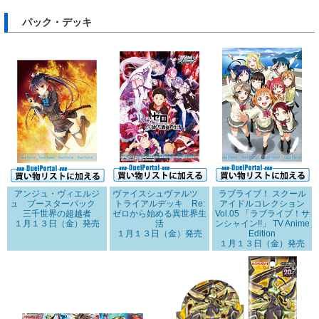
パック・デッキ
アンジュ・ヴィエルジ
ヴァイスシュヴァルツ
ラブライブ！ スクール
ュ ブースターパック
トライアルデッキ Re:
アイドルコレクション
三千世界の超越者
ゼロから始める異世界生
Vol.05 「ラブライブ！サ
１月１３日（金）発売
活
ンシャイン!!」 TV Anime
１月１３日（金）発売
Edition
１月１３日（金）発売