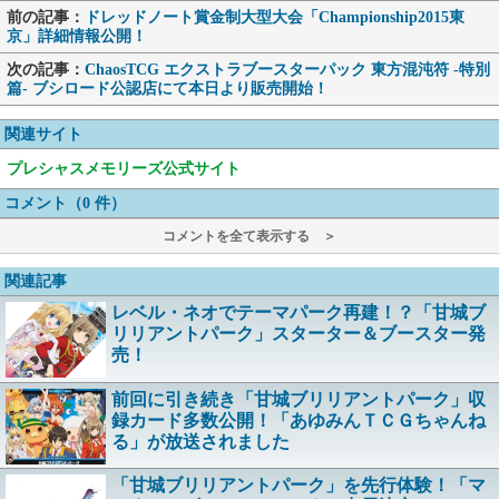
前の記事：
ドレッドノート賞金制大型大会「Championship2015東
京」詳細情報公開！
次の記事：
ChaosTCG エクストラブースターパック 東方混沌符 -特別
篇- ブシロード公認店にて本日より販売開始！
関連サイト
プレシャスメモリーズ公式サイト
コメント（0 件）
コメントを全て表示する ＞
関連記事
レベル・ネオでテーマパーク再建！？「甘城ブ
リリアントパーク」スターター＆ブースター発
売！
前回に引き続き「甘城ブリリアントパーク」収
録カード多数公開！「あゆみんＴＣＧちゃんね
る」が放送されました
「甘城ブリリアントパーク」を先行体験！「マ