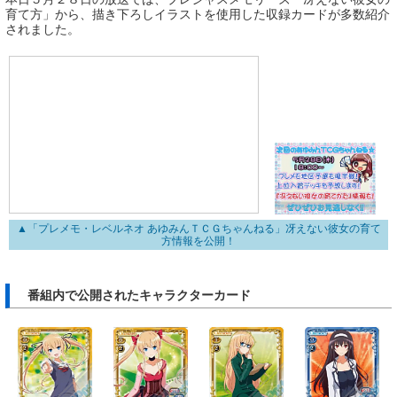
育て方」から、描き下ろしイラストを使用した収録カードが多数紹介
されました。
▲「プレメモ・レベルネオ あゆみんＴＣＧちゃんねる」冴えない彼女の育て
方情報を公開！
番組内で公開されたキャラクターカード