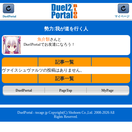
DuelPortal
マイページ
勢力:我が道を行く人
魚介類
さんと
DuelPortalでお友達になろう！
記事一覧
ヴァイスシュヴァルツの投稿はありません。
記事一覧
DuelPortal
PageTop
MyPage
DuelPortal - tocage.jp Copyright(C) Shohoen Co.,Ltd. 2008-2026 All
Rights Reserved.