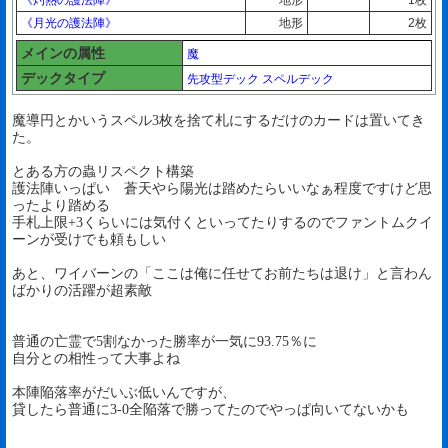
《灼熱の護法陣》
地形
1枚
《月光の護法陣》
地形
2枚
メインの属性
魔
デックタイプ
先攻型デック
スペルデック
魔導円とかいうスペル3枚を捨て札にするだけのカードは置いてき
た。
とある方の蟲リスペクト構築
護法陣いっぱい 蒼天やら陽光は踏めたらいいなぁ程度ですけど思
ったより踏める
手札上限+3くらいには気付くといってたりするのでファントムクイ
ーンが受けでも頼もしい
あと、ワイバーンの「ここは俺に任せてお前たちは退け」と言わん
ばかりの活躍が超素敵
普通の亡霊で5割なかった勝率が一気に93.75％に
自分との相性って大事よね
本陣陥落率がだいぶ低いんですが、
貸したら普通に3-0全陥落で勝ってたのでやっぱ向いてないかも