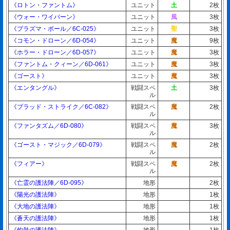
《ロトン・ファントム》
ユニット
土
2枚
《ウォー・ワイバーン》
ユニット
風
3枚
《プラズマ・ボール／6C-025》
ユニット
聖
3枚
《コモン・ドローン／6D-054》
ユニット
魔
9枚
《ホラー・ドローン／6D-057》
ユニット
魔
3枚
《ファントム・クィーン／6D-061》
ユニット
魔
3枚
《ゴースト》
ユニット
魔
3枚
《エンタングル》
戦闘スペ
土
3枚
ル
《ブラッド・ストライク／6C-082》
戦闘スペ
魔
2枚
ル
《ファンタズム／6D-080》
戦闘スペ
魔
3枚
ル
《ゴースト・マジック／6D-079》
戦闘スペ
魔
2枚
ル
《フィアー》
戦闘スペ
魔
2枚
ル
《亡霊の護法陣／6D-095》
地形
2枚
《陽光の護法陣》
地形
1枚
《大地の護法陣》
地形
1枚
《蒼天の護法陣》
地形
1枚