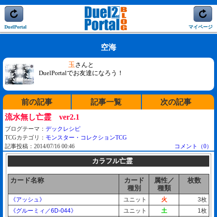
DuelPortal
マイページ
空海
玉
さんと
DuelPortalでお友達になろう！
前の記事
記事一覧
次の記事
流水無し亡霊 ver2.1
ブログテーマ：
デックレシピ
TCGカテゴリ：
モンスター・コレクションTCG
記事投稿：2014/07/16 00:46
コメント（0）
カラフル亡霊
カード名称
カード
属性／
枚数
種別
種類
《アッシュ》
ユニット
火
3枚
《グルーミィ／6D-044》
ユニット
土
1枚