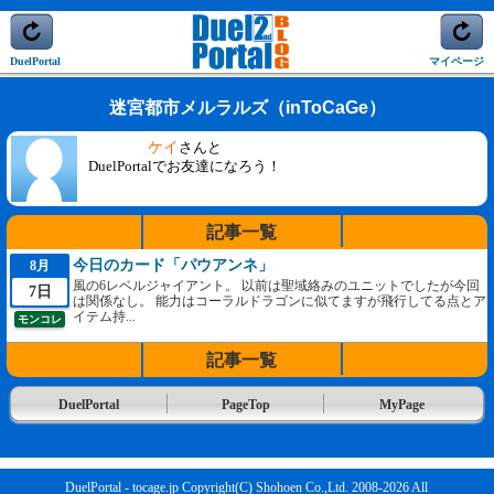
DuelPortal
マイページ
迷宮都市メルラルズ（inToCaGe）
ケイ
さんと
DuelPortalでお友達になろう！
記事一覧
今日のカード「パウアンネ」
8月
風の6レベルジャイアント。 以前は聖域絡みのユニットでしたが今回
7日
は関係なし。 能力はコーラルドラゴンに似てますが飛行してる点とア
イテム持...
モンコレ
記事一覧
DuelPortal
PageTop
MyPage
DuelPortal - tocage.jp Copyright(C) Shohoen Co.,Ltd. 2008-2026 All