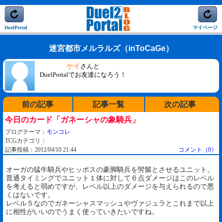
DuelPortal
マイページ
迷宮都市メルラルズ（inToCaGe）
ケイ
さんと
DuelPortalでお友達になろう！
前の記事
記事一覧
次の記事
今日のカード「ガネーシャの象騎兵」
ブログテーマ：
モンコレ
TCGカテゴリ：
記事投稿：2012/04/10 21:44
コメント（0）
オーガの猛牛騎兵やヒッポスの豪脚騎兵を髣髴とさせるユニット。
普通タイミングでユニット１体に対して６点ダメージはこのレベル
を考えると弱めですが、レベル以上のダメージを与えられるので悪
くはないです。
レベル５なのでガネーシャスマッシュやヴァジュラとこれまで以上
に相性がいいのでうまく使っていきたいですね。