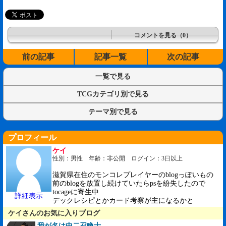
コメントを見る（0）
前の記事
記事一覧
次の記事
一覧で見る
TCGカテゴリ別で見る
テーマ別で見る
プロフィール
ケイ
性別：男性 年齢：非公開 ログイン：3日以上
滋賀県在住のモンコレプレイヤーのblogっぽいもの
前のblogを放置し続けていたらpsを紛失したので
tocageに寄生中
詳細表示
デックレシピとかカード考察が主になるかと
ケイさんのお気に入りブログ
我が名は中二召喚士