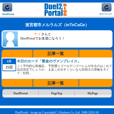
DuelPortal
マイページ
迷宮都市メルラルズ（inToCaGe）
ケイ
さんと
DuelPortalでお友達になろう！
記事一覧
今日のカード「黄金のヴァンブレイス」
4月
ごく平均的な装備品。 予想通りゴールデンゴーレムが出るのはこれで
25日
ほぼ決定でしょうか。 まあこれ出すくらいなら狂戦士の首輪をタイ
プ：狂戦...
記事一覧
DuelPortal
PageTop
MyPage
DuelPortal - tocage.jp Copyright(C) Shohoen Co.,Ltd. 2008-2026 All