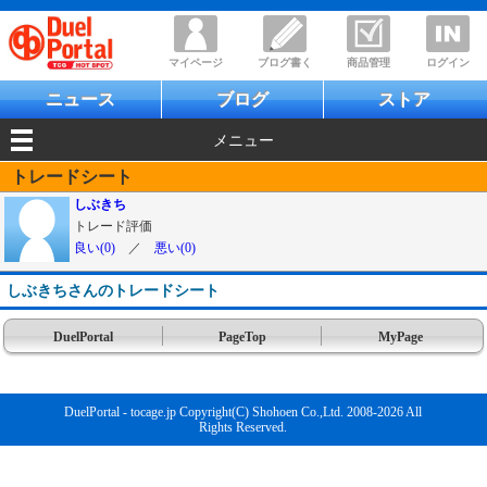
マイページ
ブログ書く
商品管理
ログイン
ニュース
ブログ
ストア
メニュー
トレードシート
しぶきち
トレード評価
良い(0)
／
悪い(0)
しぶきちさんのトレードシート
DuelPortal
PageTop
MyPage
DuelPortal - tocage.jp Copyright(C) Shohoen Co.,Ltd. 2008-2026 All
Rights Reserved.