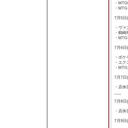
・MTG
・MTG
7月5日
・ヴァン
・鶴崎特
・MT
7月6日
・ポケ
・エクス
・MTG
7月7日
・店休
___
7月8日
・店休
7月9日