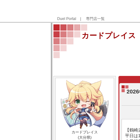
Duel Portal
｜
専門店一覧
カードプレイス
20
【鶴崎
カードプレイス
平日は
(大分県)