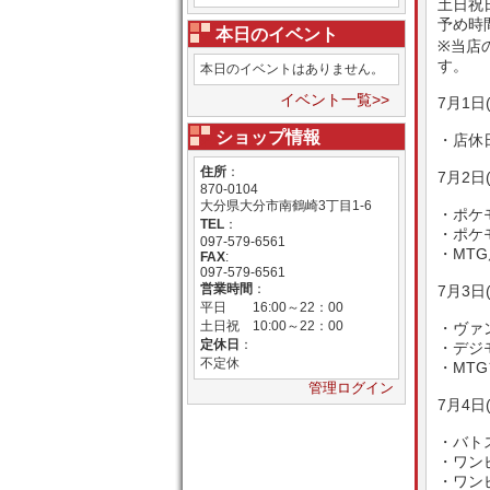
土日祝
予め時
本日のイベント
※当店
す。
本日のイベントはありません。
イベント一覧>>
7月1日
ショップ情報
・店休
住所
：
7月2日
870-0104
大分県大分市南鶴崎3丁目1-6
・ポケ
TEL
：
・ポケモ
097-579-6561
・MTG
FAX
:
097-579-6561
営業時間
：
7月3日
平日 16:00～22：00
土日祝 10:00～22：00
・ヴァン
定休日
：
・デジ
不定休
・MTG
管理ログイン
7月4日
・バト
・ワン
・ワンピ