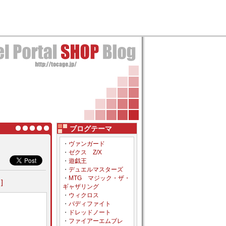
ブログテーマ
・
ヴァンガード
・
ゼクス Z/X
・
遊戯王
・
デュエルマスターズ
・
MTG マジック・ザ・
]
ギャザリング
・
ウィクロス
・
バディファイト
・
ドレッドノート
・
ファイアーエムブレ